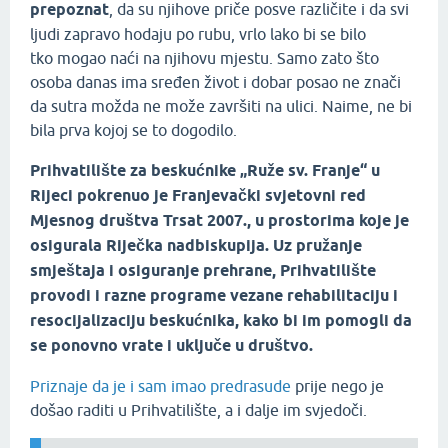
prepoznat
, da su njihove priče posve različite i da svi
ljudi zapravo hodaju po rubu, vrlo lako bi se bilo
tko mogao naći na njihovu mjestu. Samo zato što
osoba danas ima sređen život i dobar posao ne znači
da sutra možda ne može završiti na ulici. Naime, ne bi
bila prva kojoj se to dogodilo.
Prihvatilište za beskućnike „Ruže sv. Franje“ u
Rijeci pokrenuo je Franjevački svjetovni red
Mjesnog društva Trsat 2007., u prostorima koje je
osigurala Riječka nadbiskupija. Uz pružanje
smještaja i osiguranje prehrane, Prihvatilište
provodi i razne programe vezane rehabilitaciju i
resocijalizaciju beskućnika, kako bi im pomogli da
se ponovno vrate i uključe u društvo.
Priznaje da je i sam imao predrasude
prije nego je
došao raditi u Prihvatilište, a i dalje im svjedoči.