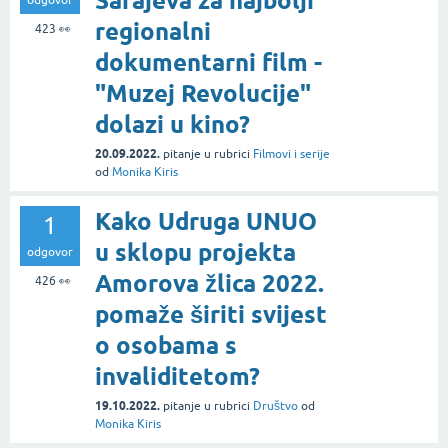
Sarajeva za najbolji
regionalni
423
👀
dokumentarni film -
"Muzej Revolucije"
dolazi u kino?
20.09.2022.
pitanje
u rubrici
Filmovi i serije
od
Monika Kiris
Kako Udruga UNUO
1
u sklopu projekta
odgovor
Amorova žlica 2022.
426
👀
pomaže širiti svijest
o osobama s
invaliditetom?
19.10.2022.
pitanje
u rubrici
Društvo
od
Monika Kiris