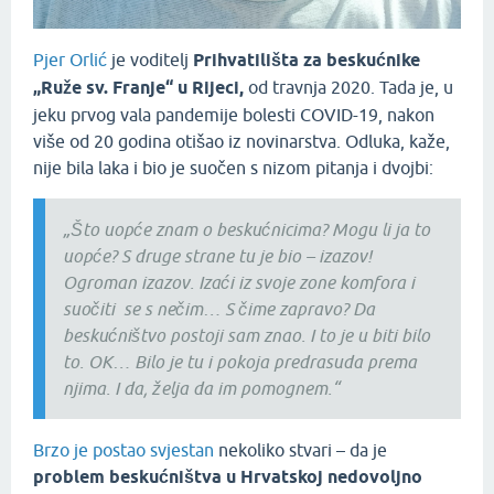
Pjer Orlić
je voditelj
Prihvatilišta za beskućnike
„Ruže sv. Franje“ u Rijeci,
od travnja 2020. Tada je, u
jeku prvog vala pandemije bolesti COVID-19, nakon
više od 20 godina otišao iz novinarstva. Odluka, kaže,
nije bila laka i bio je suočen s nizom pitanja i dvojbi:
„Što uopće znam o beskućnicima? Mogu li ja to
uopće? S druge strane tu je bio – izazov!
Ogroman izazov. Izaći iz svoje zone komfora i
suočiti se s nečim… S čime zapravo? Da
beskućništvo postoji sam znao. I to je u biti bilo
to. OK… Bilo je tu i pokoja predrasuda prema
njima. I da, želja da im pomognem.“
Brzo je postao svjestan
nekoliko stvari – da je
problem beskućništva u Hrvatskoj nedovoljno