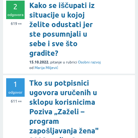
Kako se iščupati iz
2
situacije u kojoj
odgovora
želite odustati jer
619
👀
ste posumnjali u
sebe i sve što
gradite?
15.10.2022.
pitanje
u rubrici
Osobni razvoj
od
Marija Miljević
Tko su potpisnici
1
ugovora uručenih u
odgovor
sklopu korisnicima
611
👀
Poziva „Zaželi –
program
zapošljavanja žena"