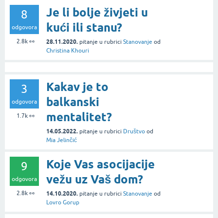
Je li bolje živjeti u
8
kući ili stanu?
odgovora
2.8k
👀
28.11.2020.
pitanje
u rubrici
Stanovanje
od
Christina Khouri
Kakav je to
3
balkanski
odgovora
mentalitet?
1.7k
👀
14.05.2022.
pitanje
u rubrici
Društvo
od
Mia Jelinčić
Koje Vas asocijacije
9
vežu uz Vaš dom?
odgovora
2.8k
👀
14.10.2020.
pitanje
u rubrici
Stanovanje
od
Lovro Gorup