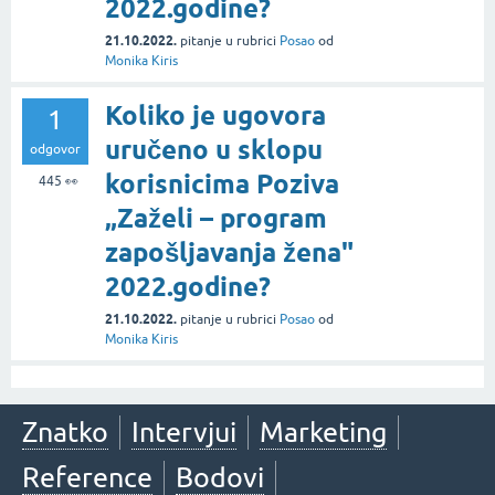
2022.godine?
21.10.2022.
pitanje
u rubrici
Posao
od
Monika Kiris
Koliko je ugovora
1
uručeno u sklopu
odgovor
korisnicima Poziva
445
👀
„Zaželi – program
zapošljavanja žena"
2022.godine?
21.10.2022.
pitanje
u rubrici
Posao
od
Monika Kiris
Znatko
Intervjui
Marketing
Reference
Bodovi