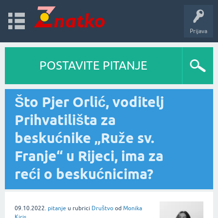
Prijava
POSTAVITE PITANJE
Što Pjer Orlić, voditelj
Prihvatilišta za
beskućnike „Ruže sv.
Franje“ u Rijeci, ima za
reći o beskućnicima?
09.10.2022.
pitanje
u rubrici
Društvo
od
Monika
Kiris