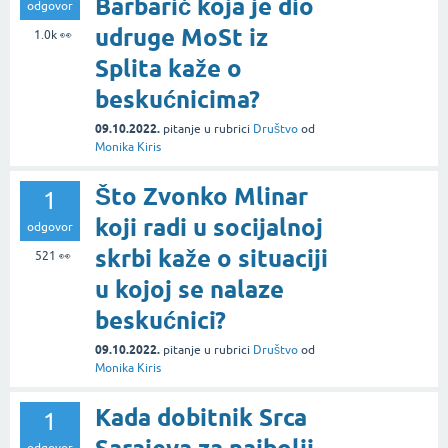
Barbarić koja je dio
odgovor
udruge MoSt iz
1.0k
👀
Splita kaže o
beskućnicima?
09.10.2022.
pitanje
u rubrici
Društvo
od
Monika Kiris
Što Zvonko Mlinar
1
koji radi u socijalnoj
odgovor
skrbi kaže o situaciji
521
👀
u kojoj se nalaze
beskućnici?
09.10.2022.
pitanje
u rubrici
Društvo
od
Monika Kiris
Kada dobitnik Srca
1
odgovor