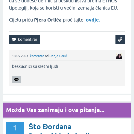
da se donese definicija beskućništva prema ETHOS
tipologiji, koja se koristi u većini zemalja članica EU.
Cijelu priču
Pjera Orlića
pročitajte
ovdje.
18.05.2023.
komentar
od
Darija Gorić
beskućnici su sretni ljudi‌
Možda Vas zanimaju i ova pitanja...
Što Đordana
1