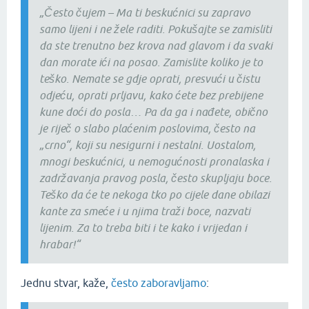
„Često čujem – Ma ti beskućnici su zapravo
samo lijeni i ne žele raditi. Pokušajte se zamisliti
da ste trenutno bez krova nad glavom i da svaki
dan morate ići na posao. Zamislite koliko je to
teško. Nemate se gdje oprati, presvući u čistu
odjeću, oprati prljavu, kako ćete bez prebijene
kune doći do posla… Pa da ga i nađete, obično
je riječ o slabo plaćenim poslovima, često na
„crno“, koji su nesigurni i nestalni. Uostalom,
mnogi beskućnici, u nemogućnosti pronalaska i
zadržavanja pravog posla, često skupljaju boce.
Teško da će te nekoga tko po cijele dane obilazi
kante za smeće i u njima traži boce, nazvati
lijenim. Za to treba biti i te kako i vrijedan i
hrabar!“
Jednu stvar, kaže,
često zaboravljamo
: