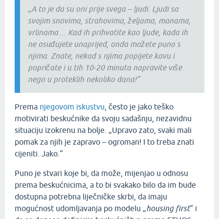
„A to je da su oni prije svega – ljudi. Ljudi sa
svojim snovima, strahovima, željama, manama,
vrlinama… Kad ih prihvatite kao ljude, kada ih
ne osuđujete unaprijed, onda možete puno s
njima. Znate, nekad s njima popijete kavu i
popričate i u tih 10-20 minuta napravite više
nego u proteklih nekoliko dana!“
Prema
njegovom iskustvu
, često je jako teško
motivirati beskućnike da svoju sadašnju, nezavidnu
situaciju izokrenu na bolje. „Upravo zato, svaki mali
pomak za njih je zapravo – ogroman! I to treba znati
cijeniti. Jako.“
Puno je stvari koje bi, da može, mijenjao u odnosu
prema beskućnicima, a to bi svakako bilo da im bude
dostupna potrebna liječničke skrbi, da imaju
mogućnost udomljavanja po modelu „
housing first
“ i