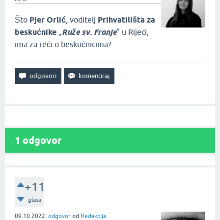
Što
Pjer Orlić
, voditelj
Prihvatilišta za
beskućnike
„
Ruže sv. Franje
“ u Rijeci,
ima za reći o beskućnicima?
1
odgovor
+11
glasa
09.10.2022.
odgovor
od
Redakcija