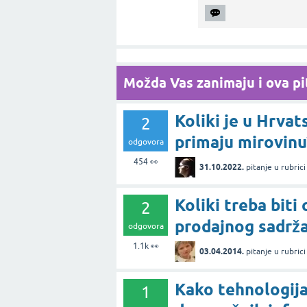
Možda Vas zanimaju i ova pit
Koliki je u Hrvat
2
primaju mirovinu
odgovora
454
👀
31.10.2022.
pitanje
u rubric
Koliki treba biti 
2
prodajnog sadrža
odgovora
1.1k
👀
03.04.2014.
pitanje
u rubric
Kako tehnologija
1