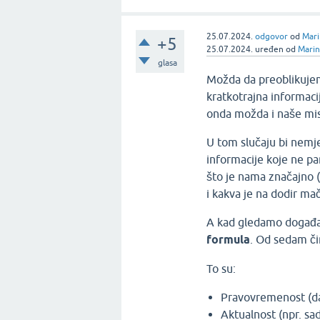
25.07.2024.
odgovor
od
Mari
+5
25.07.2024.
uređen
od
Marin
glasa
Možda da preoblikujemo
kratkotrajna informaci
onda možda i naše mis
U tom slučaju bi nemje
informacije koje ne p
što je nama značajno (n
i kakva je na dodir mač
A kad gledamo događaje 
formula
. Od sedam čim
To su:
Pravovremenost (da
Aktualnost (npr. s