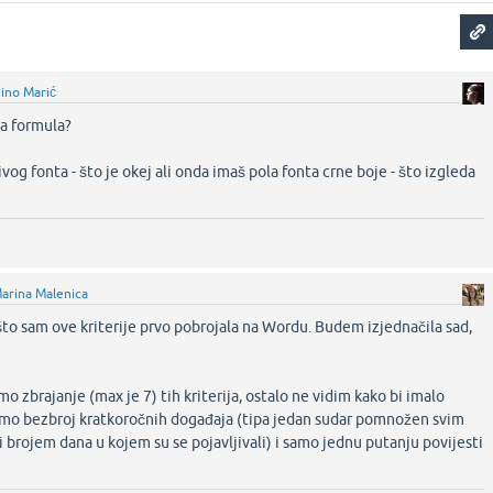
ino Marić
ka formula?
sivog fonta - što je okej ali onda imaš pola fonta crne boje - što izgleda
arina Malenica
 što sam ove kriterije prvo pobrojala na Wordu. Budem izjednačila sad,
o zbrajanje (max je 7) tih kriterija, ostalo ne vidim kako bi imalo
amo bezbroj kratkoročnih događaja (tipa jedan sudar pomnožen svim
i brojem dana u kojem su se pojavljivali) i samo jednu putanju povijesti