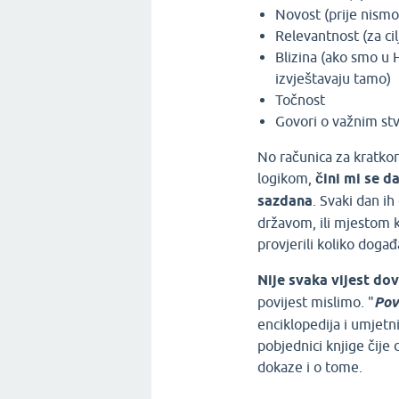
Novost (prije nismo
Relevantnost (za ci
Blizina (ako smo u 
izvještavaju tamo)
Točnost
Govori o važnim st
No računica za kratkor
logikom,
čini mi se d
sazdana
. Svaki dan i
državom, ili mjestom k
provjerili koliko događa
Nije svaka vijest dov
povijest mislimo. "
Pov
enciklopedija i umjetn
pobjednici knjige čije
dokaze i o tome.