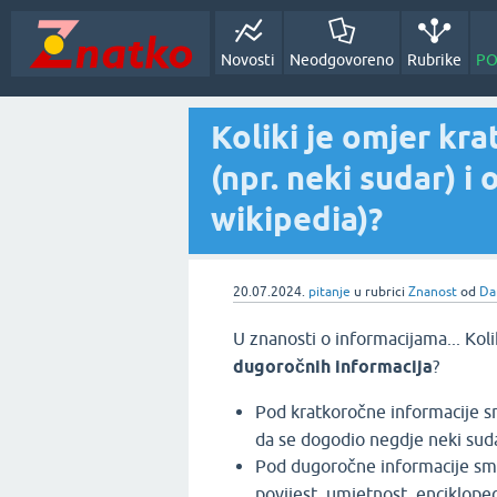
Novosti
Neodgovoreno
Rubrike
PO
Koliki je omjer kr
(npr. neki sudar) i 
wikipedia)?
20.07.2024.
pitanje
u rubrici
Znanost
od
Da
U znanosti o informacijama... Koli
dugoročnih informacija
?
Pod kratkoročne informacije 
da se dogodio negdje neki sud
Pod dugoročne informacije sm
povijest, umjetnost, enciklopedi