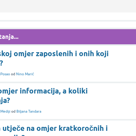
anja...
skoj omjer zaposlenih i onih koji
?
i
Posao
od
Nino Marić
omjer informacija, a koliki
ja?
i
Mediji
od
Biljana Tandara
 utječe na omjer kratkoročnih i