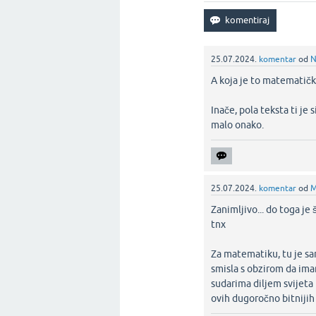
25.07.2024.
komentar
od
N
A koja je to matematič
Inače, pola teksta ti je 
malo onako.‌
25.07.2024.
komentar
od
M
Zanimljivo... do toga je
tnx
Za matematiku, tu je sam
smisla s obzirom da im
sudarima diljem svijeta 
ovih dugoročno bitnijih‌