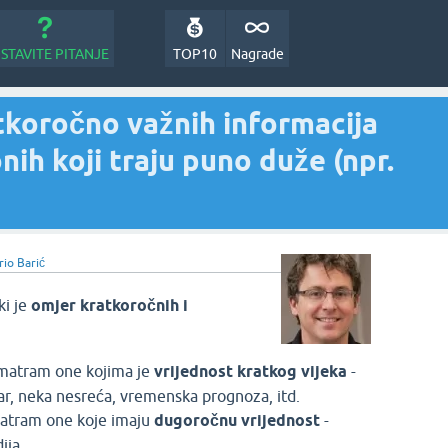
STAVITE PITANJE
TOP10
Nagrade
atkoročno važnih informacija
onih koji traju puno duže (npr.
rio Barić
ki je
omjer kratkoročnih i
smatram one kojima je
vrijednost kratkog vijeka
-
ar, neka nesreća, vremenska prognoza, itd.
atram one koje imaju
dugoročnu vrijednost
-
ja, ...