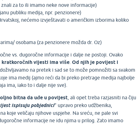
 znali za to ili imamo neke nove informacije)
ljanu publiku medija, npr. penzionere)
Hrvatskoj, nećemo izvještavati o američkim izborima koliko
varima/ osobama (za penzionere možda dr. Oz)
očne vs. dugoročne informacije i dalje ne postoji. Ovako
a kratkoročnih vijesti ima više
.
Od njih je povijest i
h doživljavamo na pretek i sad se to može pomnožiti sa svakom
oje ima medij (ajmo reći da bi preko pretrage medija najbolje
ja ima, iako to i dalje nije sve).
oljno bitna da uđe u povijest
, ali opet treba razjasniti na čiju
ijest ispisuju pobjednici
" upravo preko udžbenika,
ina koje veličaju njihove uspjehe. Na sreću, ne pale svi
 dugoročne informacije ne idu njima u prilog. Zato imamo