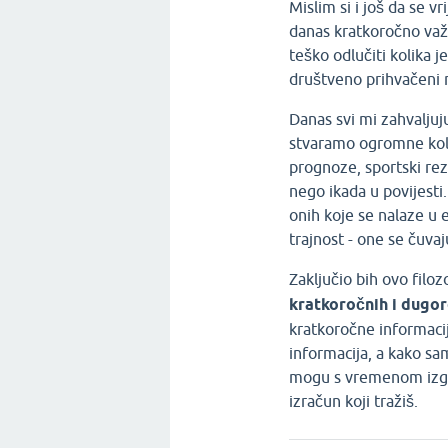
Mislim si i još da se 
danas kratkoročno važn
teško odlučiti kolika j
društveno prihvačeni 
Danas svi mi zahvalju
stvaramo ogromne koli
prognoze, sportski re
nego ikada u povijesti
onih koje se nalaze u 
trajnost - one se čuva
Zaključio bih ovo filo
kratkoročnih i dugor
kratkoročne informaci
informacija, a kako s
mogu s vremenom izgubi
izračun koji tražiš.