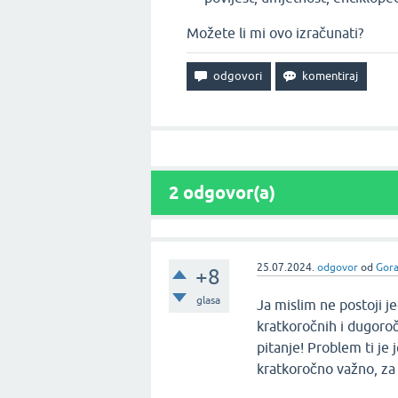
Možete li mi ovo izračunati?
2
odgovor(a)
25.07.2024.
odgovor
od
Gor
+8
glasa
Ja mislim ne postoji j
kratkoročnih i dugoročn
pitanje! Problem ti je
kratkoročno važno, za