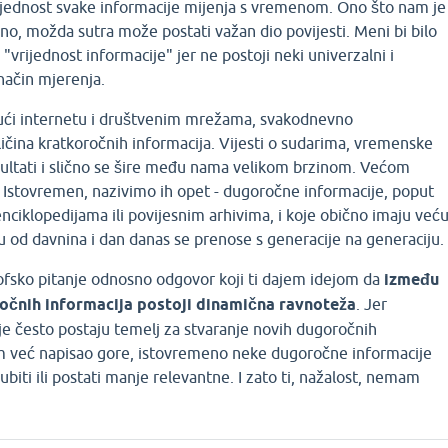
vrijednost svake informacije mijenja s vremenom. Ono što nam je
o, možda sutra može postati važan dio povijesti. Meni bi bilo
e "vrijednost informacije" jer ne postoji neki univerzalni i
način mjerenja.
jući internetu i društvenim mrežama, svakodnevno
čina kratkoročnih informacija. Vijesti o sudarima, vremenske
zultati i slično se šire među nama velikom brzinom. Većom
. Istovremen, nazivimo ih opet - dugoročne informacije, poput
enciklopedijama ili povijesnim arhivima, i koje obično imaju već
ju od davnina i dan danas se prenose s generacije na generaciju.
zofsko pitanje odnosno odgovor koji ti dajem idejom da
između
očnih informacija postoji dinamična ravnoteža
. Jer
je često postaju temelj za stvaranje novih dugoročnih
am već napisao gore, istovremeno neke dugoročne informacije
ti ili postati manje relevantne. I zato ti, nažalost, nemam