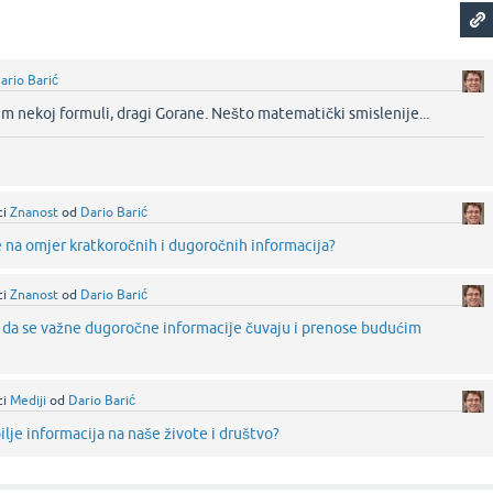
ario Barić
 nekoj formuli, dragi Gorane. Nešto matematički smislenije...‌
ci
Znanost
od
Dario Barić
 na omjer kratkoročnih i dugoročnih informacija?
ci
Znanost
od
Dario Barić
da se važne dugoročne informacije čuvaju i prenose budućim
ci
Mediji
od
Dario Barić
lje informacija na naše živote i društvo?