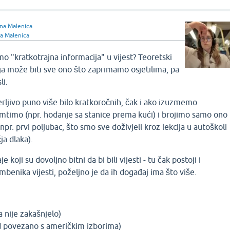
na Malenica
a Malenica
 "kratkotrajna informacija" u vijest? Teoretski
ja može biti sve ono što zaprimamo osjetilima, pa
li.
rljivo puno više bilo kratkoročnih, čak i ako izuzmemo
amtimo (npr. hodanje sa stanice prema kući) i brojimo samo ono
pr. prvi poljubac, što smo sve doživjeli kroz lekcija u autoškoli
ja dlaka).
koji su dovoljno bitni da bi bili vijesti - tu čak postoji i
benika vijesti, poželjno je da ih događaj ima što više.
 nije zakašnjelo)
ad povezano s američkim izborima)