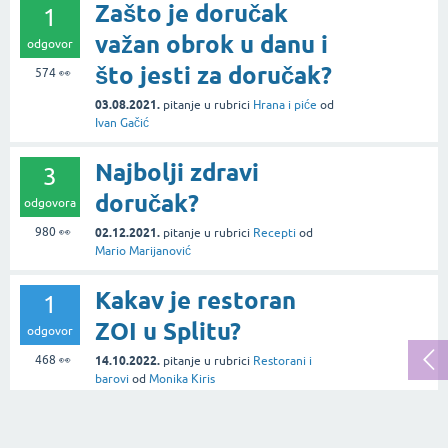
Zašto je doručak
1
važan obrok u danu i
odgovor
što jesti za doručak?
574
👀
03.08.2021.
pitanje
u rubrici
Hrana i piće
od
Ivan Gačić
Najbolji zdravi
3
doručak?
odgovora
980
👀
02.12.2021.
pitanje
u rubrici
Recepti
od
Mario Marijanović
Kakav je restoran
1
ZOI u Splitu?
odgovor
468
👀
14.10.2022.
pitanje
u rubrici
Restorani i
barovi
od
Monika Kiris