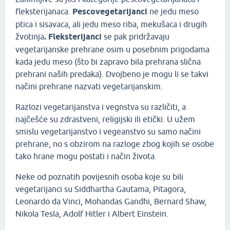
fleksterijanaca.
Pescovegetarijanci
ne jedu meso
ptica i sisavaca, ali jedu meso riba, mekušaca i drugih
žvotinja
. Fleksterijanci
se pak pridržavaju
vegetarijanske prehrane osim u posebnim prigodama
kada jedu meso (što bi zapravo bila prehrana slična
prehrani naših predaka). Dvojbeno je mogu li se takvi
načini prehrane nazvati vegetarijanskim.
Razlozi vegetarijanstva i vegnstva su različiti, a
najčešće su zdrastveni, religijski ili etički. U užem
smislu vegetarijanstvo i vegeanstvo su samo načini
prehrane, no s obzirom na razloge zbog kojih se osobe
tako hrane mogu postati i način života.
Neke od poznatih povijesnih osoba koje su bili
vegetarijanci su Siddhartha Gautama, Pitagora,
Leonardo da Vinci, Mohandas Gandhi, Bernard Shaw,
Nikola Tesla, Adolf Hitler i Albert Einstein.