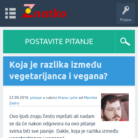
Prijava
POSTAVITE PITANJE
Koja je razlika između
vegetarijanca i vegana?
22.09.2016.
pitanje
u rubrici
Hrana i piće
od
Marinko
Zadro
Ovo ljudi znaju često mješati ali nadam
se da će nakon odgovora na ovo pitanje
svima biti sve jasnije. Dakle, koja je razlika između