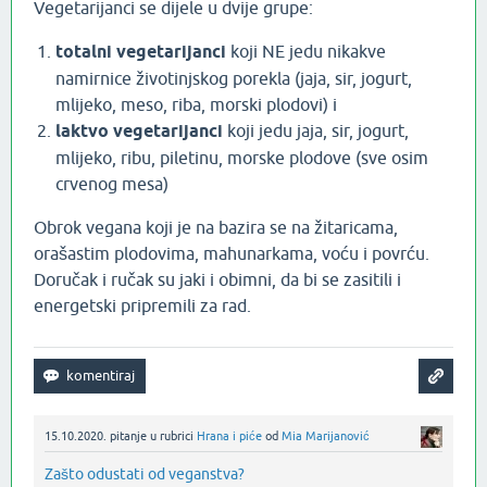
Vegetarijanci se dijele u dvije grupe:
totalni vegetarijanci
koji NE jedu nikakve
namirnice životinjskog porekla (jaja, sir, jogurt,
mlijeko, meso, riba, morski plodovi) i
laktvo vegetarijanci
koji jedu jaja, sir, jogurt,
mlijeko, ribu, piletinu, morske plodove (sve osim
crvenog mesa)
Obrok vegana koji je na bazira se na žitaricama,
orašastim plodovima, mahunarkama, voću i povrću.
Doručak i ručak su jaki i obimni, da bi se zasitili i
energetski pripremili za rad.
15.10.2020.
pitanje
u rubrici
Hrana i piće
od
Mia Marijanović
Zašto odustati od veganstva?