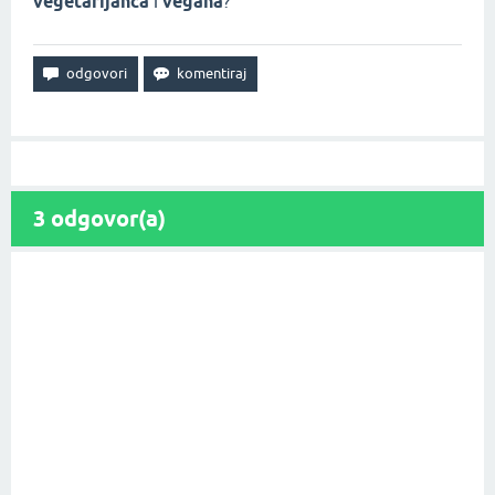
vegetarijanca
i
vegana
?
3
odgovor(a)