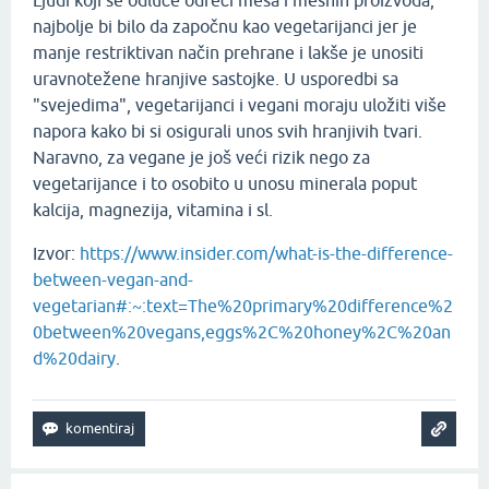
Ljudi koji se odluče odreći mesa i mesnih proizvoda,
najbolje bi bilo da započnu kao vegetarijanci jer je
manje restriktivan način prehrane i lakše je unositi
uravnotežene hranjive sastojke. U usporedbi sa
"svejedima", vegetarijanci i vegani moraju uložiti više
napora kako bi si osigurali unos svih hranjivih tvari.
Naravno, za vegane je još veći rizik nego za
vegetarijance i to osobito u unosu minerala poput
kalcija, magnezija, vitamina i sl.
Izvor:
https://www.insider.com/what-is-the-difference-
between-vegan-and-
vegetarian#:~:text=The%20primary%20difference%2
0between%20vegans,eggs%2C%20honey%2C%20an
d%20dairy
.