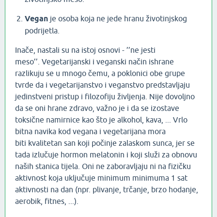
Vegan
je osoba koja ne jede hranu životinjskog
podrijetla.
Inače, nastali su na istoj osnovi - ’’ne jesti
meso’’. Vegetarijanski i veganski način ishrane
razlikuju se u mnogo čemu, a poklonici obe grupe
tvrde da i vegetarijanstvo i veganstvo predstavljaju
jedinstveni pristup i filozofiju življenja. Nije dovoljno
da se oni hrane zdravo, važno je i da se izostave
toksične namirnice kao što je alkohol, kava, ... Vrlo
bitna navika kod vegana i vegetarijana mora
biti kvalitetan san koji počinje zalaskom sunca, jer se
tada izlučuje hormon melatonin i koji služi za obnovu
naših stanica tijela. Oni ne zaboravljaju ni na fizičku
aktivnost koja uključuje minimum minimuma 1 sat
aktivnosti na dan (npr. plivanje, trčanje, brzo hodanje,
aerobik, fitnes, ...).