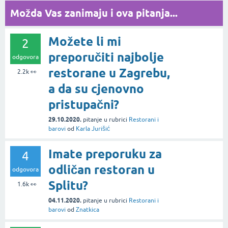
Možda Vas zanimaju i ova pitanja...
Možete li mi
2
preporučiti najbolje
odgovora
restorane u Zagrebu,
2.2k
👀
a da su cjenovno
pristupačni?
29.10.2020.
pitanje
u rubrici
Restorani i
barovi
od
Karla Jurišić
Imate preporuku za
4
odličan restoran u
odgovora
Splitu?
1.6k
👀
04.11.2020.
pitanje
u rubrici
Restorani i
barovi
od
Znatkica