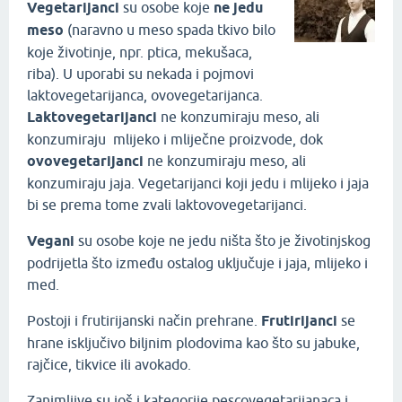
Vegetarijanci
su osobe koje
ne jedu
meso
(naravno u meso spada tkivo bilo
koje životinje, npr. ptica, mekušaca,
riba). U uporabi su nekada i pojmovi
laktovegetarijanca, ovovegetarijanca.
Laktovegetarijanci
ne konzumiraju meso, ali
konzumiraju mlijeko i mliječne proizvode, dok
ovovegetarijanci
ne konzumiraju meso, ali
konzumiraju jaja. Vegetarijanci koji jedu i mlijeko i jaja
bi se prema tome zvali laktovovegetarijanci.
Vegani
su osobe koje ne jedu ništa što je životinjskog
podrijetla što između ostalog uključuje i jaja, mlijeko i
med.
Postoji i frutirijanski način prehrane.
Frutirijanci
se
hrane isključivo biljnim plodovima kao što su jabuke,
rajčice, tikvice ili avokado.
Zanimljive su još i kategorije pescovegetarijanaca i