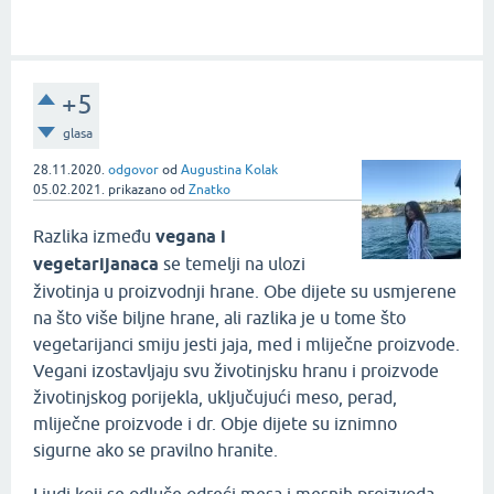
+5
glasa
28.11.2020.
odgovor
od
Augustina Kolak
05.02.2021.
prikazano
od
Znatko
Razlika između
vegana i
vegetarijanaca
se temelji na ulozi
životinja u proizvodnji hrane. Obe dijete su usmjerene
na što više biljne hrane, ali razlika je u tome što
vegetarijanci smiju jesti jaja, med i mliječne proizvode.
Vegani izostavljaju svu životinjsku hranu i proizvode
životinjskog porijekla, uključujući meso, perad,
mliječne proizvode i dr. Obje dijete su iznimno
sigurne ako se pravilno hranite.