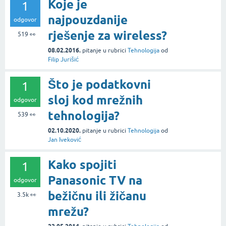
Koje je
1
najpouzdanije
odgovor
rješenje za wireless?
519
👀
08.02.2016.
pitanje
u rubrici
Tehnologija
od
Filip Jurišić
Što je podatkovni
1
sloj kod mrežnih
odgovor
tehnologija?
539
👀
02.10.2020.
pitanje
u rubrici
Tehnologija
od
Jan Iveković
Kako spojiti
1
Panasonic TV na
odgovor
bežičnu ili žičanu
3.5k
👀
mrežu?