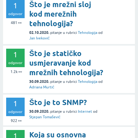
Što je mrežni sloj
1
kod merežnih
odgovor
tehnologija?
481
👀
02.10.2020.
pitanje
u rubrici
Tehnologija
od
Jan Iveković
Što je statičko
1
usmjeravanje kod
odgovor
mrežnih tehnologija?
1.2k
👀
30.09.2020.
pitanje
u rubrici
Tehnologija
od
Adriana Murtić
Što je to SNMP?
1
30.09.2020.
pitanje
u rubrici
Internet
od
odgovor
Stjepan Tomašević
922
👀
Koja su osnovna
1