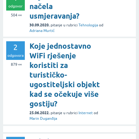
načela
odgovor
usmjeravanja?
504
👀
30.09.2020.
pitanje
u rubrici
Tehnologija
od
Adriana Murtić
Koje jednostavno
2
WiFi rješenje
odgovora
koristiti za
879
👀
turističko-
ugostiteljski objekt
kad se očekuje više
gostiju?
25.06.2022.
pitanje
u rubrici
Internet
od
Marin Duganđija