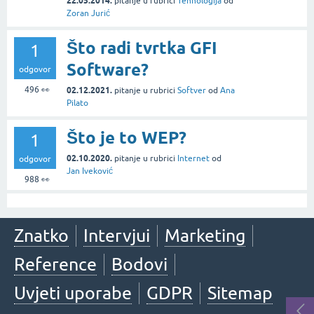
22.05.2014.
pitanje
u rubrici
Tehnologija
od
Zoran Jurić
Što radi tvrtka GFI
1
Software?
odgovor
496
👀
02.12.2021.
pitanje
u rubrici
Softver
od
Ana
Pilato
Što je to WEP?
1
02.10.2020.
pitanje
u rubrici
Internet
od
odgovor
Jan Iveković
988
👀
Znatko
Intervjui
Marketing
Reference
Bodovi
Uvjeti uporabe
GDPR
Sitemap