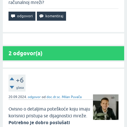
računalnoj mreži?
2
odgovor(a)
+6
glasa
20.09.2024.
odgovor
od
doc.dr.sc. Milan Puvača
Ovisno o detaljima poteškoće koju imaju
korisnici pristupa se dijagnostici mreže.
Potrebno je dobro poslušati