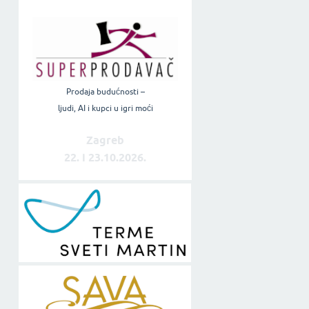
Prodaja budućnosti –
ljudi, AI i kupci u igri moći
Zagreb
22. i 23.10.2026.