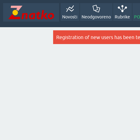
Novosti
Neodgovoreno
Rubrike
PO
Registration of new users has been t