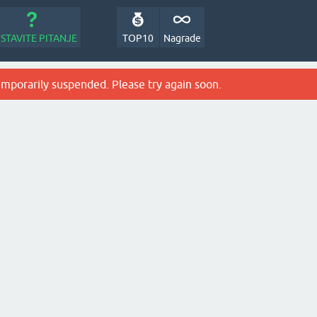
STAVITE PITANJE
TOP10
Nagrade
emporarily suspended. Please try again soon.