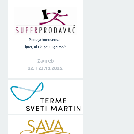
Prodaja budućnosti –
ljudi, AI i kupci u igri moći
Zagreb
22. i 23.10.2026.