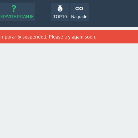
STAVITE PITANJE
TOP10
Nagrade
emporarily suspended. Please try again soon.