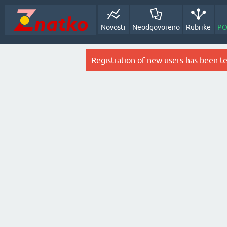
Novosti
Neodgovoreno
Rubrike
PO
Registration of new users has been t