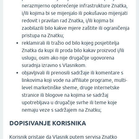
nerazmjerno opterećenje infrastrukture Znatka,
i/ili kojima bi se mijenjalo ili pokušavao mijenjati
redovit i pravilan rad Znatka, i/ili kojima bi
zaobilazili bilo kakve mjere zaštite ili ograničenja
pristupa na Znatku;
reklamirali ili tražio od bilo kojeg posjetitelja
Znatka da kupi ili proda bilo kakav proizvod i/ili
uslugu, osim ako nije drugačije ugovorena
suradnja izravno s Vlasnikom.
objavljivali ili prenosili sadržaje ili komentare s
linkovima koji vode na affiliate programe, multi-
level marketinške sheme, druge internetske
stranice ili blogove na kojima se sadržaj
upotrebljava u drugačije svrhe ili teme koje
nemaju veze s sadržajem na Znatku;
DOPISIVANJE KORISNIKA
Korisnik pristaje da Vlasnik putem servisa Znatko