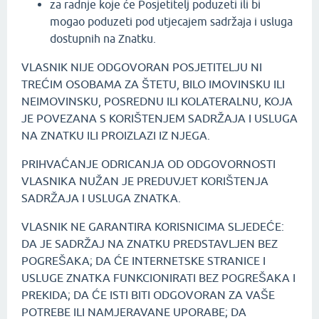
za radnje koje će Posjetitelj poduzeti ili bi
mogao poduzeti pod utjecajem sadržaja i usluga
dostupnih na Znatku.
VLASNIK NIJE ODGOVORAN POSJETITELJU NI
TREĆIM OSOBAMA ZA ŠTETU, BILO IMOVINSKU ILI
NEIMOVINSKU, POSREDNU ILI KOLATERALNU, KOJA
JE POVEZANA S KORIŠTENJEM SADRŽAJA I USLUGA
NA ZNATKU ILI PROIZLAZI IZ NJEGA.
PRIHVAĆANJE ODRICANJA OD ODGOVORNOSTI
VLASNIKA NUŽAN JE PREDUVJET KORIŠTENJA
SADRŽAJA I USLUGA ZNATKA.
VLASNIK NE GARANTIRA KORISNICIMA SLJEDEĆE:
DA JE SADRŽAJ NA ZNATKU PREDSTAVLJEN BEZ
POGREŠAKA; DA ĆE INTERNETSKE STRANICE I
USLUGE ZNATKA FUNKCIONIRATI BEZ POGREŠAKA I
PREKIDA; DA ĆE ISTI BITI ODGOVORAN ZA VAŠE
POTREBE ILI NAMJERAVANE UPORABE; DA