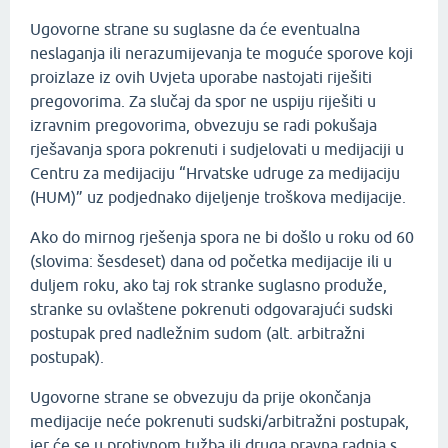
Ugovorne strane su suglasne da će eventualna
neslaganja ili nerazumijevanja te moguće sporove koji
proizlaze iz ovih Uvjeta uporabe nastojati riješiti
pregovorima. Za slučaj da spor ne uspiju riješiti u
izravnim pregovorima, obvezuju se radi pokušaja
rješavanja spora pokrenuti i sudjelovati u medijaciji u
Centru za medijaciju “Hrvatske udruge za medijaciju
(HUM)” uz podjednako dijeljenje troškova medijacije.
Ako do mirnog rješenja spora ne bi došlo u roku od 60
(slovima: šesdeset) dana od početka medijacije ili u
duljem roku, ako taj rok stranke suglasno produže,
stranke su ovlaštene pokrenuti odgovarajući sudski
postupak pred nadležnim sudom (alt. arbitražni
postupak).
Ugovorne strane se obvezuju da prije okončanja
medijacije neće pokrenuti sudski/arbitražni postupak,
jer će se u protivnom tužba ili druga pravna radnja s