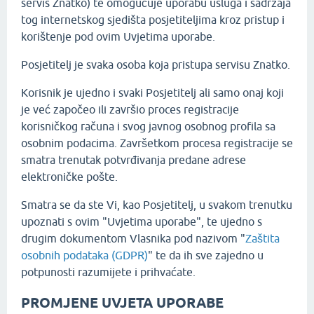
servis Znatko) te omogućuje uporabu usluga i sadržaja
tog internetskog sjedišta posjetiteljima kroz pristup i
korištenje pod ovim Uvjetima uporabe.
Posjetitelj je svaka osoba koja pristupa servisu Znatko.
Korisnik je ujedno i svaki Posjetitelj ali samo onaj koji
je već započeo ili završio proces registracije
korisničkog računa i svog javnog osobnog profila sa
osobnim podacima. Završetkom procesa registracije se
smatra trenutak potvrđivanja predane adrese
elektroničke pošte.
Smatra se da ste Vi, kao Posjetitelj, u svakom trenutku
upoznati s ovim "Uvjetima uporabe", te ujedno s
drugim dokumentom Vlasnika pod nazivom "
Zaštita
osobnih podataka (GDPR)
" te da ih sve zajedno u
potpunosti razumijete i prihvaćate.
PROMJENE UVJETA UPORABE