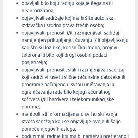
obavljali bilo koju radnju koja je ilegalna ili
neautorizirana;
objavljivali sadržaje kojima kršite autorska,
izdavačka i srodna prava trećih osoba;
objavljivali, prenosili i/ili razmjenjivali sadržaj
namijenjen prikupljanju, čuvanju i/ili objavljivanju
kao što su lozinke, korisnička imena, brojevi
telefona ili bilo koji drugi osobni podaci
posjetitelja;
objavljivali, prenosili, slali i razmjenjivali sadržaj
koji sadrži viruse ili slične računalne datoteke ili
programe načinjene u svrhu uništavanja ili
ograničavanja rada bilo kojeg računalnog
softvera i/ili hardvera i telekomunikacijske
opreme;
manipulirali informacijama u svrhu skrivanja
izvora sadržaja koji se objavljuje ovdje ili šalje
pomoću njegovih usluga;
poduzimali radnje kojima bi nametali pretjerano i