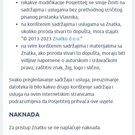
nikakve modifikacije Posjetitelj ne smije činiti na
sadržajima i uslugama bez prethodnog izričitog
pisanog pristanka Vlasnika;
na korištenim sadržajima i uslugama sa Znatka,
ukoliko priroda stvari to dopušta, mora stajati:
“© 2013-2023
Znatko d.o.o.
”
na svim korištenim sadržajima i materijalima sa
Znatka, ako priroda stvari to dopušta, moraju biti
vidljive napomene o autorskom i izdavačkom
pravu, zaštitni znak, žig, logo i slično;
Svako pregledavanje sadržaja i usluga, preuzimanje
datoteka ili bilo kakvo drugo korištenje sadržaja i
usluga na ovim internetskim stranicama
podrazumijeva da Posjetitelj prihvaća ove uvjete.
NAKNADA
Za pristup Znatku se ne naplaćuje naknada.