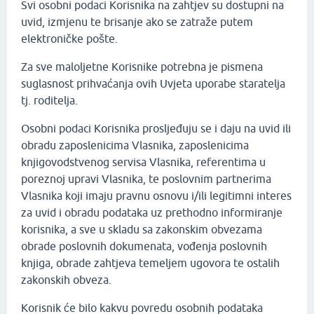
Svi osobni podaci Korisnika na zahtjev su dostupni na
uvid, izmjenu te brisanje ako se zatraže putem
elektroničke pošte.
Za sve maloljetne Korisnike potrebna je pismena
suglasnost prihvaćanja ovih Uvjeta uporabe staratelja
tj. roditelja.
Osobni podaci Korisnika prosljeđuju se i daju na uvid ili
obradu zaposlenicima Vlasnika, zaposlenicima
knjigovodstvenog servisa Vlasnika, referentima u
poreznoj upravi Vlasnika, te poslovnim partnerima
Vlasnika koji imaju pravnu osnovu i/ili legitimni interes
za uvid i obradu podataka uz prethodno informiranje
korisnika, a sve u skladu sa zakonskim obvezama
obrade poslovnih dokumenata, vođenja poslovnih
knjiga, obrade zahtjeva temeljem ugovora te ostalih
zakonskih obveza.
Korisnik će bilo kakvu povredu osobnih podataka