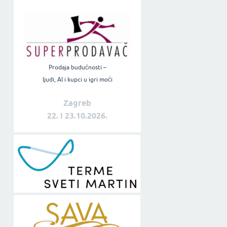
Prodaja budućnosti –
ljudi, AI i kupci u igri moći
Zagreb
22. i 23.10.2026.