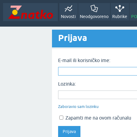
Novosti
Neodgovoreno
Rubrike
PO
Prijava
E-mail ili korisničko ime:
Lozinka:
Zaboravio sam lozinku
Zapamti me na ovom računalu