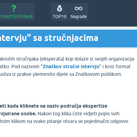
STAVITE PITANJE
TOP10
Nagrade
ntervju" sa stručnjacima
knutih stručnjaka (eksperata) koji dolaze iz svojih organizacija
natku. Pod nazivom "
Znatkov stručni intervju
" i kroz format
iskustva iz prakse plemenito dijele sa Znatkovom publikom.
ti kada kliknete na naziv područja ekspertize
vjuirane osobe.
Nakon tog klika ćete vidjeti popis svih
datnim klikom na svako pitanje otvara se pojedinačni odgovor.