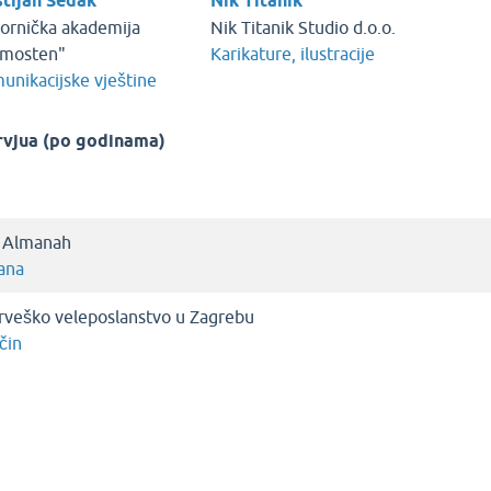
stijan Sedak
Nik Titanik
ornička akademija
Nik Titanik Studio d.o.o.
mosten"
Karikature, ilustracije
unikacijske vještine
rvjua (po godinama)
i Almanah
vana
rveško veleposlanstvo u Zagrebu
čin