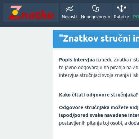
Novosti
Neodgovoreno
Rubrike
PO
"Znatkov stručni i
Popis intervjua
između Znatka i ista
te javno odgovaraju na pitanja na Z
intervjua stručnjaci svoja znanja i 
Kako čitati odgovore stručnjaka?
Odgovore stručnjaka možete vidje
ispod/pored svake navedene inter
postavljenih pitanja toj osobi, a do