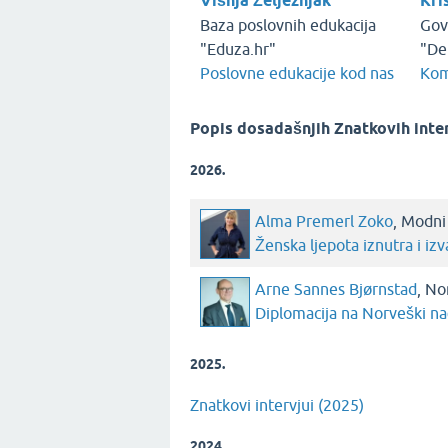
Višnja Željeznjak
Kri
Baza poslovnih edukacija
Gov
"Eduza.hr"
"De
Poslovne edukacije kod nas
Kom
Popis dosadašnjih Znatkovih inte
2026.
Alma Premerl Zoko
, Modn
Ženska ljepota iznutra i iz
Arne Sannes Bjørnstad
, No
Diplomacija na Norveški na
2025.
Znatkovi intervjui (2025)
2024.