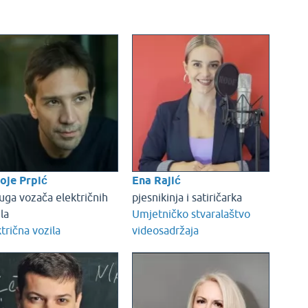
oje Prpić
Ena Rajić
uga vozača električnih
pjesnikinja i satiričarka
la
Umjetničko stvaralaštvo
trična vozila
videosadržaja