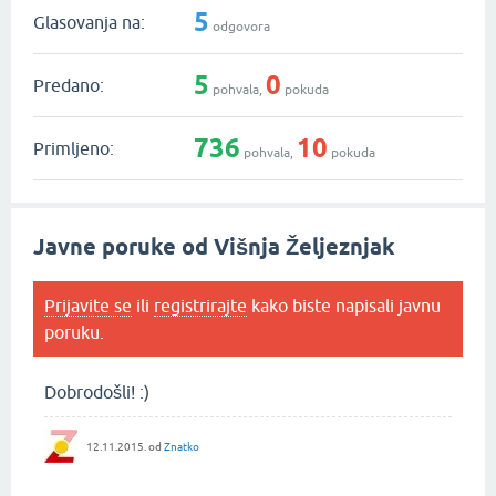
5
Glasovanja na:
odgovora
5
0
Predano:
pohvala,
pokuda
736
10
Primljeno:
pohvala,
pokuda
Javne poruke od Višnja Željeznjak
Prijavite se
ili
registrirajte
kako biste napisali javnu
poruku.
Dobrodošli! :)
12.11.2015.
od
Znatko