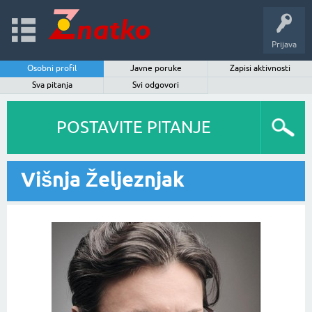
Prijava
Osobni profil
Javne poruke
Zapisi aktivnosti
Sva pitanja
Svi odgovori
POSTAVITE PITANJE
Višnja Željeznjak