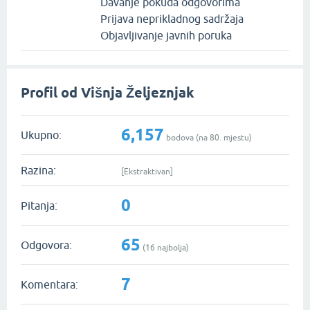
Davanje pokuda odgovorima
Prijava neprikladnog sadržaja
Objavljivanje javnih poruka
Profil od Višnja Željeznjak
6,157
Ukupno:
bodova (na
80
. mjestu)
Razina:
[Ekstraktivan]
0
Pitanja:
65
Odgovora:
(
16
najbolja)
7
Komentara: