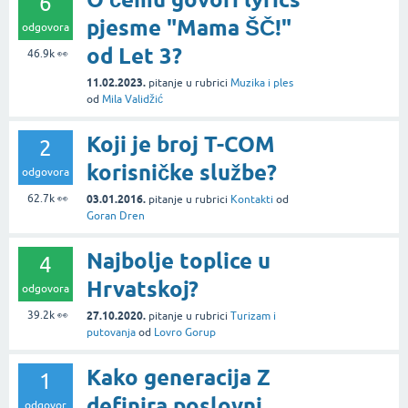
6
pjesme "Mama ŠČ!"
odgovora
od Let 3?
46.9k
👀
11.02.2023.
pitanje
u rubrici
Muzika i ples
od
Mila Validžić
Koji je broj T-COM
2
korisničke službe?
odgovora
62.7k
👀
03.01.2016.
pitanje
u rubrici
Kontakti
od
Goran Dren
Najbolje toplice u
4
Hrvatskoj?
odgovora
39.2k
👀
27.10.2020.
pitanje
u rubrici
Turizam i
putovanja
od
Lovro Gorup
Kako generacija Z
1
definira poslovni
odgovor