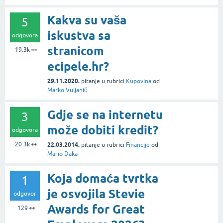
Kakva su vaša
5
iskustva sa
odgovora
stranicom
19.3k
👀
ecipele.hr?
29.11.2020.
pitanje
u rubrici
Kupovina
od
Marko Vuljanić
Gdje se na internetu
3
može dobiti kredit?
odgovora
20.3k
👀
22.03.2014.
pitanje
u rubrici
Financije
od
Mario Daka
Koja domaća tvrtka
1
je osvojila Stevie
odgovor
Awards for Great
129
👀