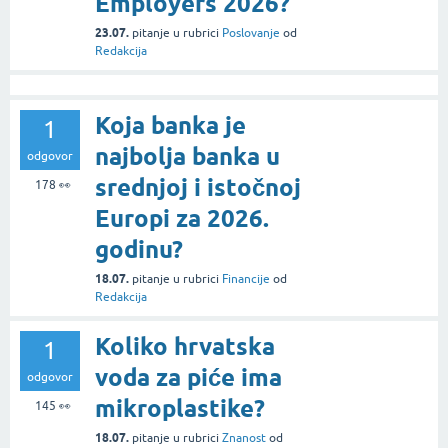
Employers 2026?
23.07.
pitanje
u rubrici
Poslovanje
od
Redakcija
Koja banka je
1
najbolja banka u
odgovor
srednjoj i istočnoj
178
👀
Europi za 2026.
godinu?
18.07.
pitanje
u rubrici
Financije
od
Redakcija
Koliko hrvatska
1
voda za piće ima
odgovor
mikroplastike?
145
👀
18.07.
pitanje
u rubrici
Znanost
od