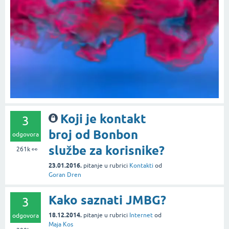
Koji je kontakt
3
broj od Bonbon
odgovora
službe za korisnike?
261k
👀
23.01.2016.
pitanje
u rubrici
Kontakti
od
Goran Dren
Kako saznati JMBG?
3
18.12.2014.
pitanje
u rubrici
Internet
od
odgovora
Maja Kos