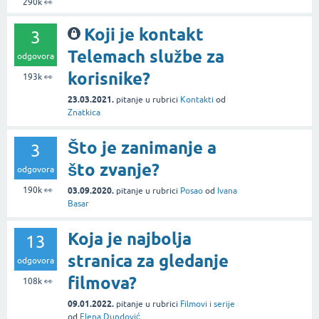
290k
👀
Koji je kontakt
3
Telemach službe za
odgovora
korisnike?
193k
👀
23.03.2021.
pitanje
u rubrici
Kontakti
od
Znatkica
Što je zanimanje a
3
što zvanje?
odgovora
190k
👀
03.09.2020.
pitanje
u rubrici
Posao
od
Ivana
Basar
Koja je najbolja
13
stranica za gledanje
odgovora
filmova?
108k
👀
09.01.2022.
pitanje
u rubrici
Filmovi i serije
od
Elena Dundović