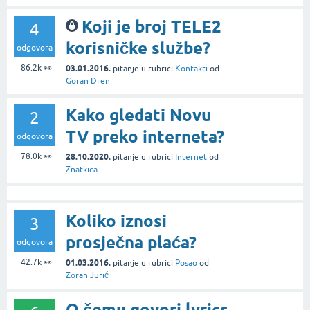
Koji je broj TELE2
4
korisničke službe?
odgovora
86.2k
👀
03.01.2016.
pitanje
u rubrici
Kontakti
od
Goran Dren
Kako gledati Novu
2
TV preko interneta?
odgovora
78.0k
👀
28.10.2020.
pitanje
u rubrici
Internet
od
Znatkica
Koliko iznosi
3
prosječna plaća?
odgovora
42.7k
👀
01.03.2016.
pitanje
u rubrici
Posao
od
Zoran Jurić
O čemu govori lyrics