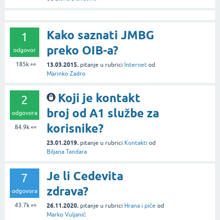
Kako saznati JMBG
1
preko OIB-a?
odgovor
185k
👀
13.03.2015.
pitanje
u rubrici
Internet
od
Marinko Zadro
Koji je kontakt
2
broj od A1 službe za
odgovora
korisnike?
84.9k
👀
23.01.2019.
pitanje
u rubrici
Kontakti
od
Biljana Tandara
Je li Cedevita
7
zdrava?
odgovora
43.7k
👀
26.11.2020.
pitanje
u rubrici
Hrana i piće
od
Marko Vuljanić