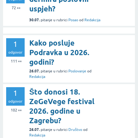
uspjeh?
72
👀
30.07.
pitanje
u rubrici
Posao
od
Redakcija
Kako posluje
1
Podravka u 2026.
odgovor
godini?
111
👀
26.07.
pitanje
u rubrici
Poslovanje
od
Redakcija
Što donosi 18.
1
ZeGeVege festival
odgovor
2026. godine u
102
👀
Zagrebu?
26.07.
pitanje
u rubrici
Društvo
od
Redakcija