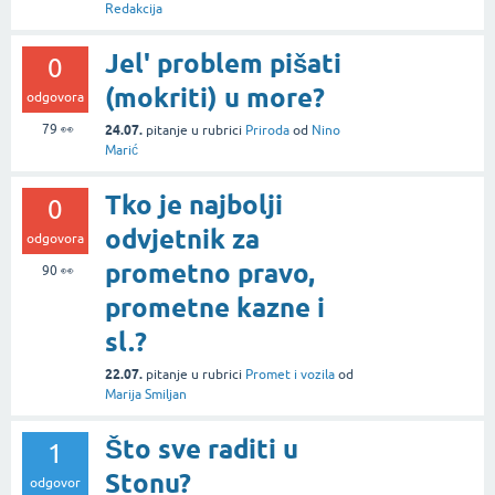
Redakcija
Jel' problem pišati
0
(mokriti) u more?
odgovora
79
👀
24.07.
pitanje
u rubrici
Priroda
od
Nino
Marić
Tko je najbolji
0
odvjetnik za
odgovora
prometno pravo,
90
👀
prometne kazne i
sl.?
22.07.
pitanje
u rubrici
Promet i vozila
od
Marija Smiljan
Što sve raditi u
1
Stonu?
odgovor