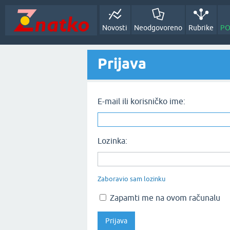
Novosti
Neodgovoreno
Rubrike
PO
Prijava
E-mail ili korisničko ime:
Lozinka:
Zaboravio sam lozinku
Zapamti me na ovom računalu