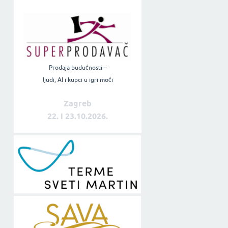
Prodaja budućnosti –
ljudi, AI i kupci u igri moći
Zagreb
22. i 23.10.2026.