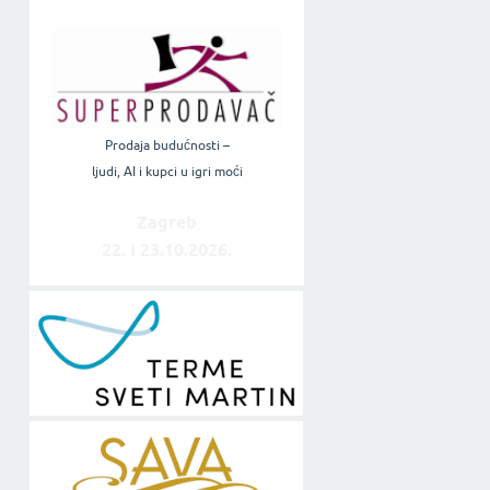
Prodaja budućnosti –
ljudi, AI i kupci u igri moći
Zagreb
22. i 23.10.2026.