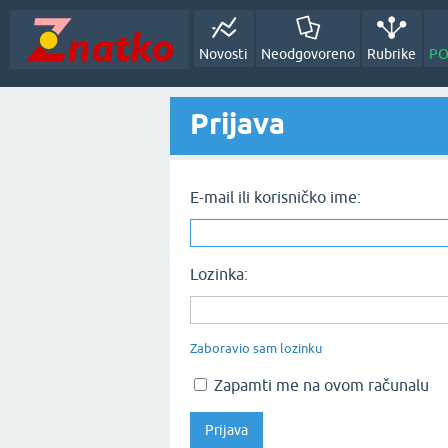
Novosti
Neodgovoreno
Rubrike
PO
Prijava
E-mail ili korisničko ime:
Lozinka:
Zaboravio sam lozinku
Zapamti me na ovom računalu