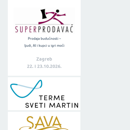
Prodaja budućnosti –
ljudi, AI i kupci u igri moći
Zagreb
22. i 23.10.2026.