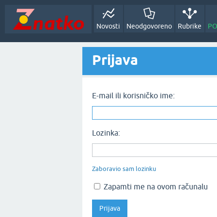
Novosti
Neodgovoreno
Rubrike
PO
Prijava
E-mail ili korisničko ime:
Lozinka:
Zaboravio sam lozinku
Zapamti me na ovom računalu