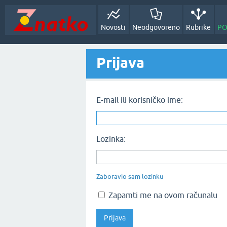
Novosti
Neodgovoreno
Rubrike
PO
Prijava
E-mail ili korisničko ime:
Lozinka:
Zaboravio sam lozinku
Zapamti me na ovom računalu