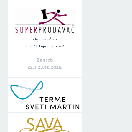
Prodaja budućnosti –
ljudi, AI i kupci u igri moći
Zagreb
22. i 23.10.2026.