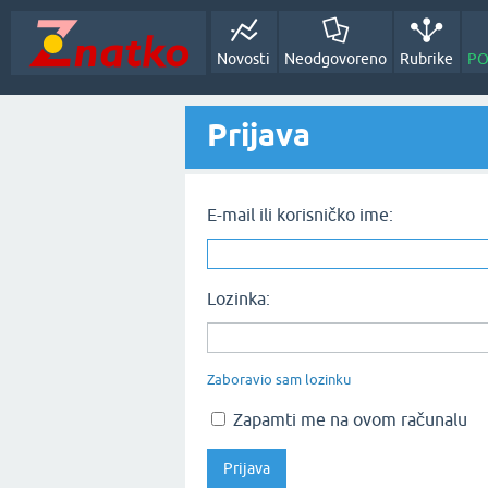
Novosti
Neodgovoreno
Rubrike
PO
Prijava
E-mail ili korisničko ime:
Lozinka:
Zaboravio sam lozinku
Zapamti me na ovom računalu