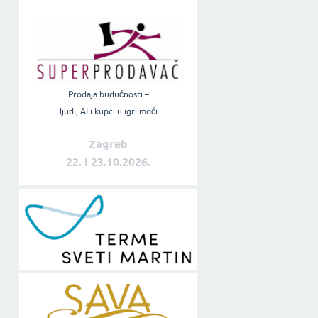
Prodaja budućnosti –
ljudi, AI i kupci u igri moći
Zagreb
22. i 23.10.2026.