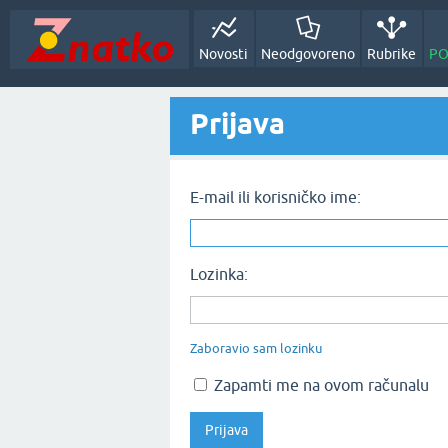
Novosti
Neodgovoreno
Rubrike
PO
Prijava
E-mail ili korisničko ime:
Lozinka:
Zaboravio sam lozinku
Zapamti me na ovom računalu