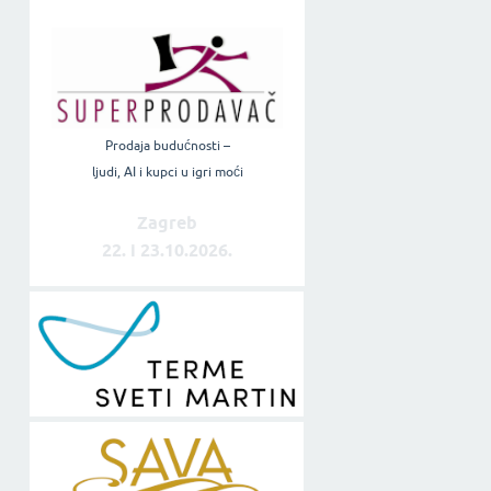
Prodaja budućnosti –
ljudi, AI i kupci u igri moći
Zagreb
22. i 23.10.2026.