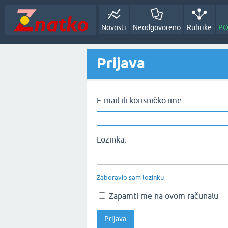
Novosti
Neodgovoreno
Rubrike
PO
Prijava
E-mail ili korisničko ime:
Lozinka:
Zaboravio sam lozinku
Zapamti me na ovom računalu