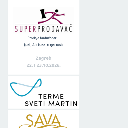
Prodaja budućnosti –
ljudi, AI i kupci u igri moći
Zagreb
22. i 23.10.2026.