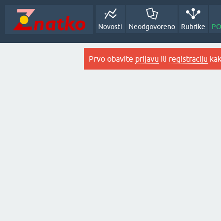
Novosti
Neodgovoreno
Rubrike
PO
Prvo obavite
prijavu
ili
registraciju
kak