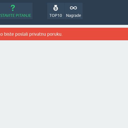
STAVITE PITANJE
TOP10
Nagrade
o biste poslali privatnu poruku.