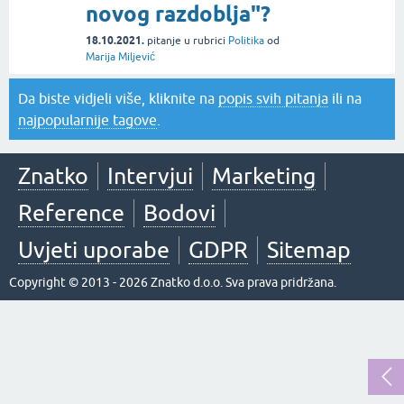
novog razdoblja"?
18.10.2021.
pitanje
u rubrici
Politika
od
Marija Miljević
Da biste vidjeli više, kliknite na
popis svih pitanja
ili na
najpopularnije tagove
.
Znatko
Intervjui
Marketing
Reference
Bodovi
Uvjeti uporabe
GDPR
Sitemap
Copyright © 2013 - 2026 Znatko d.o.o. Sva prava pridržana.