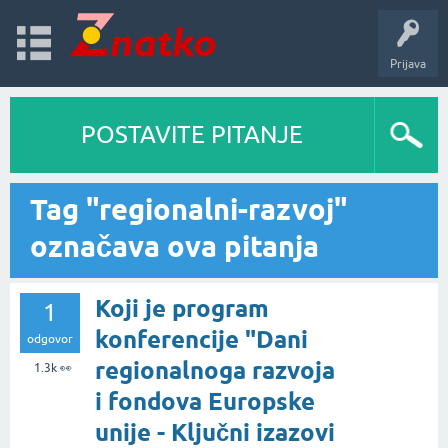
Prijava
POSTAVITE PITANJE
Tag "regionalni-razvoj"
označava ova pitanja
Koji je program
1
konferencije "Dani
odgovor
regionalnoga razvoja
1.3k
👀
i fondova Europske
unije - Ključni izazovi