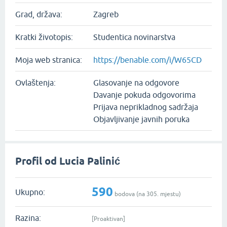
Grad, država:
Zagreb
Kratki životopis:
Studentica novinarstva
Moja web stranica:
https://benable.com/i/W65CD
Ovlaštenja:
Glasovanje na odgovore
Davanje pokuda odgovorima
Prijava neprikladnog sadržaja
Objavljivanje javnih poruka
Profil od Lucia Palinić
590
Ukupno:
bodova (na
305
. mjestu)
Razina:
[Proaktivan]