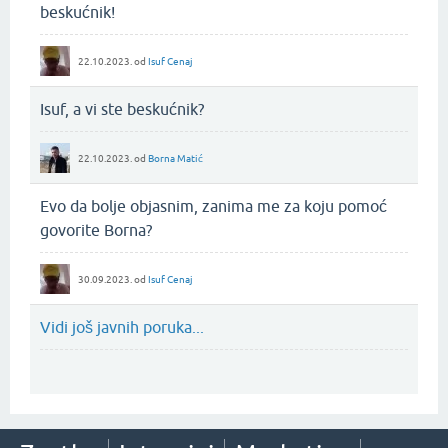
beskućnik!
22.10.2023.
od
Isuf Cenaj
Isuf, a vi ste beskućnik?
22.10.2023.
od
Borna Matić
Evo da bolje objasnim, zanima me za koju pomoć
govorite Borna?
30.09.2023.
od
Isuf Cenaj
Vidi još javnih poruka...