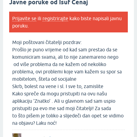
Javne poruke od Isuf Cenaj
Prijavite se
ili
registrirajte
kako biste napisali javnu
poruku.
Moji poštovani čitatelji pozdrav:
Prošlo je puno vrijeme od kad sam prestao da se
komuniciram svama, ali to nije zanemareno nego
od više problema da ne kažem od nekoliko
problema, ovi problemi koje vam kažem su spor sa
mobitelom, šteta od socijalne
Skrb, bolest na vene i sl. I sve to, zamislite
Kako spreče da mogu pristupiti na ovu našu
aplikaciju 'Znatko' . Ali u glavnom sad sam uspio
pristupiti pa evo me sad moji čitatelji! Za sada
to što pišem je toliko a slijedeči dan opet se vidimo
na objavu? Laku noć!