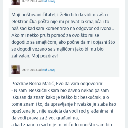
07.11.2024.
od
Isuf Cenaj
Moji poštovani čitatelji: želio bih da vidim zašto
elektronička pošta nije mi prihvatila smajlića i to
baš sad kad sam komentirao na odgovor od Ivona J.
Ako mi netko pruži pomoć za ovo što mi se
dogodilo sa smajlićom, ako počne da mi objasni što
se dogodi vezano sa smajlićom jako bi mu bio
zahvalan. Moj pozdrav!
26.11.2023.
od
Isuf Cenaj
Pozdrav Borna Matić, Evo da vam odgovorim:
- Nisam. Beskućnik sam bio davno nekad pa sam
iskusan da znam kako je teško bit beskućnik, a o
tome znam i to, da upravljanje hrvatske je slaba kao
opuštena jer, nije uspjela da vodi red građanima ni
da vodi prava za život građanima,
a kad znam to sad nije mi ni čudo ono što sam bio