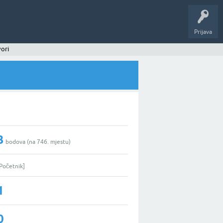
Prijava
ori
3
bodova (na
746
. mjestu)
Početnik]
1
0