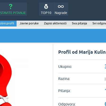
STAVITE PITANJE
TOP10
Nagrade
bni profil
Javne poruke
Zapisi aktivnosti
Sva pitanja
Svi odgov
Profil od Marija Kulin
Ukupno:
Razina:
[
Pitanja:
Odgovora: