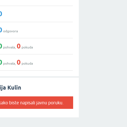
0
0
odgovora
0
0
pohvala,
pokuda
0
0
pohvala,
pokuda
ja Kulin
ako biste napisali javnu poruku.