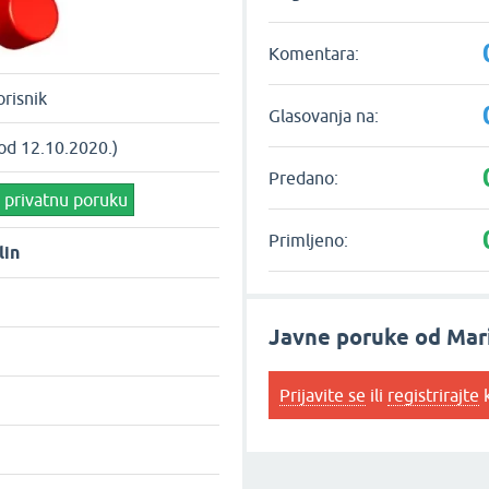
Komentara:
risnik
Glasovanja na:
od 12.10.2020.)
Predano:
i privatnu poruku
Primljeno:
lin
Javne poruke od Mari
Prijavite se
ili
registrirajte
k