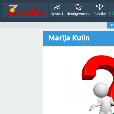
Novosti
Neodgovoreno
Rubrike
PO
Oso
Marija Kulin