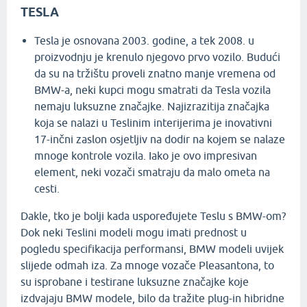
TESLA
Tesla je osnovana 2003. godine, a tek 2008. u
proizvodnju je krenulo njegovo prvo vozilo. Budući
da su na tržištu proveli znatno manje vremena od
BMW-a, neki kupci mogu smatrati da Tesla vozila
nemaju luksuzne značajke. Najizrazitija značajka
koja se nalazi u Teslinim interijerima je inovativni
17-inčni zaslon osjetljiv na dodir na kojem se nalaze
mnoge kontrole vozila. Iako je ovo impresivan
element, neki vozači smatraju da malo ometa na
cesti.
Dakle, tko je bolji kada uspoređujete Teslu s BMW-om?
Dok neki Teslini modeli mogu imati prednost u
pogledu specifikacija performansi, BMW modeli uvijek
slijede odmah iza. Za mnoge vozače Pleasantona, to
su isprobane i testirane luksuzne značajke koje
izdvajaju BMW modele, bilo da tražite plug-in hibridne