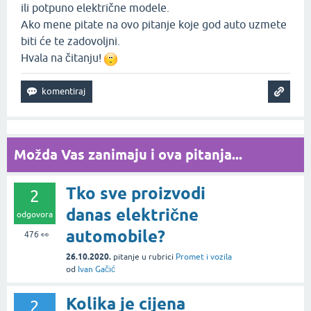
ili potpuno električne modele.
Ako mene pitate na ovo pitanje koje god auto uzmete
biti će te zadovoljni.
Hvala na čitanju!
Možda Vas zanimaju i ova pitanja...
Tko sve proizvodi
2
danas električne
odgovora
automobile?
476
👀
26.10.2020.
pitanje
u rubrici
Promet i vozila
od
Ivan Gačić
Kolika je cijena
2