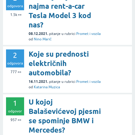
najma rent-a-car
odgovora
Tesla Model 3 kod
1.5k
👀
nas?
08.12.2021.
pitanje
u rubrici
Promet i vozila
od
Nino Marić
Koje su prednosti
2
električnih
odgovora
automobila?
777
👀
16.11.2021.
pitanje
u rubrici
Promet i vozila
od
Katarina Muzica
U kojoj
1
Balaševićevoj pjesmi
odgovor
se spominje BMW i
957
👀
Mercedes?