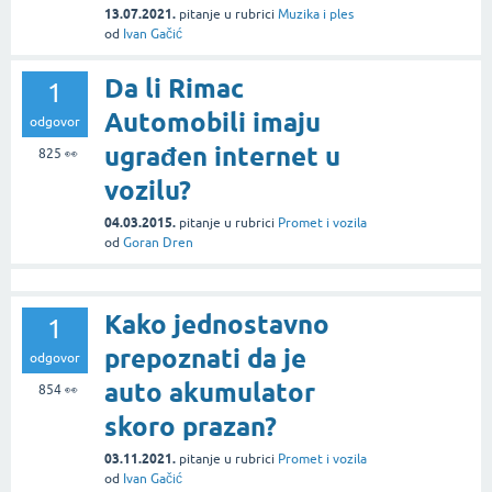
13.07.2021.
pitanje
u rubrici
Muzika i ples
od
Ivan Gačić
Da li Rimac
1
Automobili imaju
odgovor
ugrađen internet u
825
👀
vozilu?
04.03.2015.
pitanje
u rubrici
Promet i vozila
od
Goran Dren
Kako jednostavno
1
prepoznati da je
odgovor
auto akumulator
854
👀
skoro prazan?
03.11.2021.
pitanje
u rubrici
Promet i vozila
od
Ivan Gačić