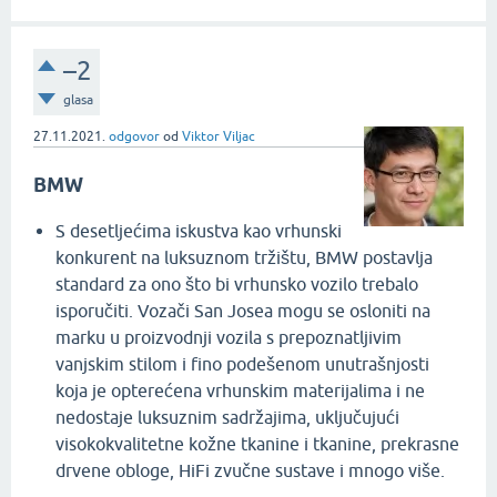
–2
glasa
27.11.2021.
odgovor
od
Viktor Viljac
BMW
S desetljećima iskustva kao vrhunski
konkurent na luksuznom tržištu, BMW postavlja
standard za ono što bi vrhunsko vozilo trebalo
isporučiti. Vozači San Josea mogu se osloniti na
marku u proizvodnji vozila s prepoznatljivim
vanjskim stilom i fino podešenom unutrašnjosti
koja je opterećena vrhunskim materijalima i ne
nedostaje luksuznim sadržajima, uključujući
visokokvalitetne kožne tkanine i tkanine, prekrasne
drvene obloge, HiFi zvučne sustave i mnogo više.