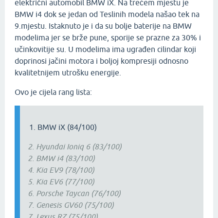
električni automobil BMW iX. Na trećem mjestu je
BMW i4 dok se jedan od Teslinih modela našao tek na
9.mjestu. Istaknuto je i da su bolje baterije na BMW
modelima jer se brže pune, sporije se prazne za 30% i
učinkovitije su. U modelima ima ugrađen cilindar koji
doprinosi jačini motora i boljoj kompresiji odnosno
kvalitetnijem utrošku energije.
Ovo je cijela rang lista:
BMW iX (84/100)
2. Hyundai Ioniq 6 (83/100)
2. BMW i4 (83/100)
4. Kia EV9 (78/100)
5. Kia EV6 (77/100)
6. Porsche Taycan (76/100)
7. Genesis GV60 (75/100)
7. Lexus RZ (75/100)