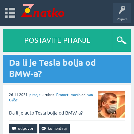
Prijava
POSTAVITE PITANJE
Da li je Tesla bolja od
BMW-a?
26.11.2021.
pitanje
u rubrici
Promet i vozila
od
Ivan
Gačić
Da li je auto Tesla bolja od BMW-a?