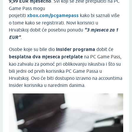
9,99 EUR mjesečno
. Svi koji se žele pretplatiti na PC
Game Pass mogu
posjetiti
xbox.com/pcgamepass
kako bi saznali više
o tome kako se registrirati. Novi korisnici u
Hrvatskoj dobit će posebnu ponudu
"3 mjeseca za 1
EUR"
.
Osobe koje su bile dio
Insider programa
dobit će
besplatna dva mjeseca pretplate
na PC Game Pass,
kao zahvalu za pomoć pri oblikovanju iskustva i što su
bili jedni od prvih korisnika PC Game Passa u
Hrvatskoj. Ovo će biti dostupno izravno na accountima
Insider korisnika u narednim danima.