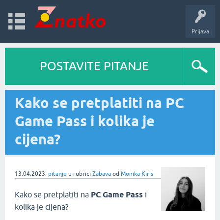
Prijava
POSTAVITE PITANJE
Kako se pretplatiti na PC
Game Pass i kolika je
cijena?
13.04.2023.
pitanje
u rubrici
Zabava
od
Monika Kiris
Kako se pretplatiti na
PC Game Pass
i
kolika je cijena?