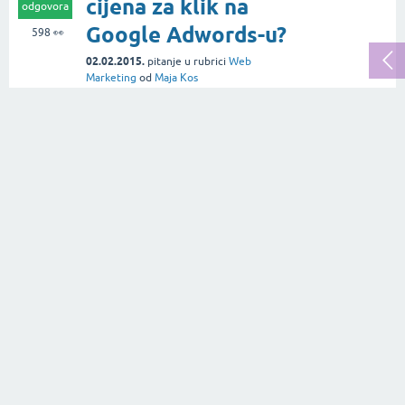
cijena za klik na
odgovora
Google Adwords-u?
598
👀
02.02.2015.
pitanje
u rubrici
Web
Marketing
od
Maja Kos
Kolika je cijena za
0
čišćenje kočionog
odgovora
sustava auta?
301
👀
20.04.2025.
pitanje
u rubrici
Promet i vozila
od
Putni.biz
Kolika je cijena za
0
ispiranje hladnjaka
odgovora
auta kod
201
👀
automehaničara?
20.04.2025.
pitanje
u rubrici
Promet i vozila
od
Putni.biz