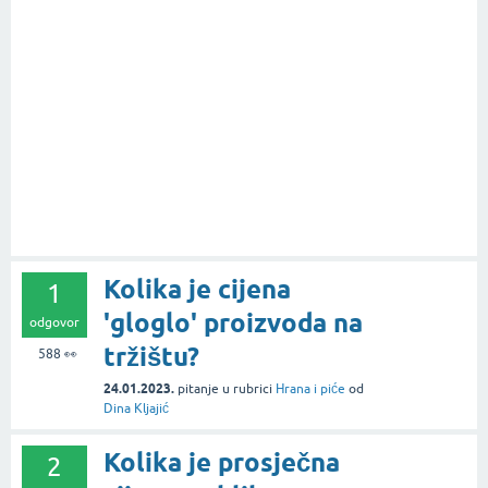
Kolika je cijena
1
'gloglo' proizvoda na
odgovor
tržištu?
588
👀
24.01.2023.
pitanje
u rubrici
Hrana i piće
od
Dina Kljajić
Kolika je prosječna
2