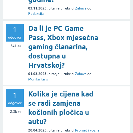
03.11.2023.
pitanje
u rubrici
Zabava
od
Redakcija
Da li je PC Game
1
Pass, Xbox mjesečna
odgovor
gaming članarina,
541
👀
dostupna u
Hrvatskoj?
01.03.2023.
pitanje
u rubrici
Zabava
od
Monika Kiris
Kolika je cijena kad
1
se radi zamjena
odgovor
kočionih pločica u
2.3k
👀
autu?
20.04.2025.
pitanje
u rubrici
Promet i vozila