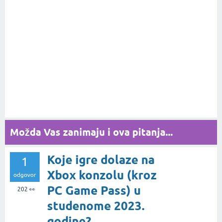
Možda Vas zanimaju i ova pitanja...
Koje igre dolaze na
1
Xbox konzolu (kroz
odgovor
PC Game Pass) u
202
👀
studenome 2023.
godine?