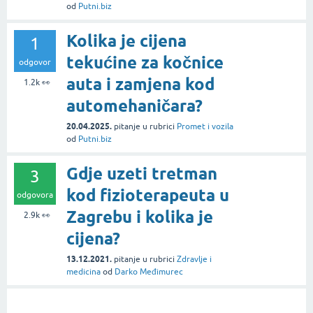
od
Putni.biz
Kolika je cijena
1
tekućine za kočnice
odgovor
auta i zamjena kod
1.2k
👀
automehaničara?
20.04.2025.
pitanje
u rubrici
Promet i vozila
od
Putni.biz
Gdje uzeti tretman
3
kod fizioterapeuta u
odgovora
Zagrebu i kolika je
2.9k
👀
cijena?
13.12.2021.
pitanje
u rubrici
Zdravlje i
medicina
od
Darko Međimurec