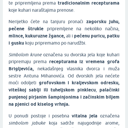
te
pripremljena prema
tradicionalnim recepturama
koje kuhari naraštajima prenose.
Nerijetko ćete na tanjuru pronaći
zagorsku juhu,
pečene štrukle
pripremljene na nekoliko načina,
mlince, kukuruzne žgance,
ali i
pečenu puricu, patku
i gusku
koju pripremamo po narudžbi.
Simbolom krune
označena su dvorska jela koje kuhari
pripremaju prema
recepturama iz vremena grofa
Brigljevića,
nekadašnjeg vlasnika dvorca i muža
sestre Antuna Mihanovića. Od dvorskih jela nećete
moći odoljeti
grofovskom i kraljevskom odresku,
viteškoj sablji ili tuheljskom pinklecu
,
palačinki
punjenoj pirjanim šampinjonima i začinskim biljem
na pjenici od kiselog vrhnja.
U ponudi postoje i posebna
vitalna jela
označena
simbolom jabuke
koja sadrže najugodnije arome,