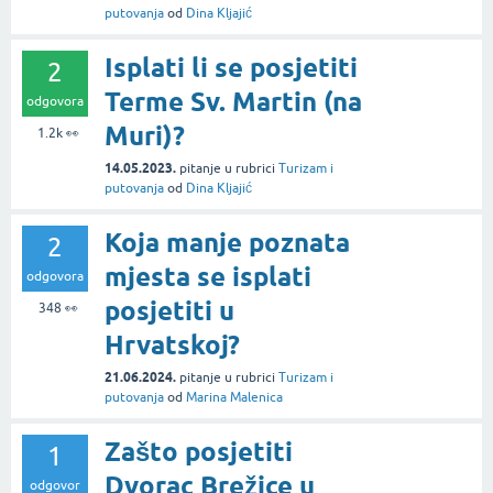
putovanja
od
Dina Kljajić
Isplati li se posjetiti
2
Terme Sv. Martin (na
odgovora
Muri)?
1.2k
👀
14.05.2023.
pitanje
u rubrici
Turizam i
putovanja
od
Dina Kljajić
Koja manje poznata
2
mjesta se isplati
odgovora
posjetiti u
348
👀
Hrvatskoj?
21.06.2024.
pitanje
u rubrici
Turizam i
putovanja
od
Marina Malenica
Zašto posjetiti
1
Dvorac Brežice u
odgovor