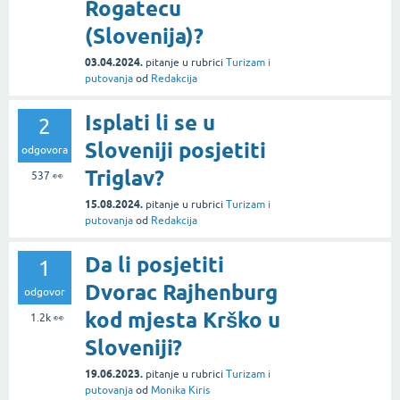
Rogatecu
(Slovenija)?
03.04.2024.
pitanje
u rubrici
Turizam i
putovanja
od
Redakcija
Isplati li se u
2
Sloveniji posjetiti
odgovora
Triglav?
537
👀
15.08.2024.
pitanje
u rubrici
Turizam i
putovanja
od
Redakcija
Da li posjetiti
1
Dvorac Rajhenburg
odgovor
kod mjesta Krško u
1.2k
👀
Sloveniji?
19.06.2023.
pitanje
u rubrici
Turizam i
putovanja
od
Monika Kiris