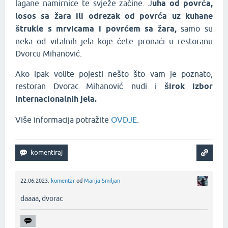
lagane namirnice te svježe začine. J
uha od povrća,
losos sa žara ili odrezak od povrća uz kuhane
štrukle s mrvicama i povrćem sa žara,
samo su
neka od vitalnih jela koje ćete pronaći u restoranu
Dvorcu Mihanović.
Ako ipak volite pojesti nešto što vam je poznato,
restoran Dvorac Mihanović nudi i
širok izbor
internacionalnih jela.
Više informacija potražite
OVDJE
.
22.06.2023.
komentar
od
Marija Smiljan
daaaa, dvorac‌