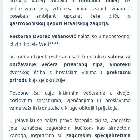
doživljaj vašeg boravka u
Termama Tuhelj
. Uz
jedinstvena jela, vrhunska vina lokalnih vinara i
poseban ambijent upoznat ćete priču o
gastronomskoj ljepoti Hrvatskog zagorja.
Restoran Dvorac Mihanović
nalazi se u neposrednoj
blizini hotela Well**** .
Intimni ambijent restorana sadrži nekoliko
salona za
održavanje večera privatnog tipa,
vinoteku
dvorskog štiha s hrvatskim vinima i
prekrasnu
prirodu
koja ga okružuje.
Posebnu čar daje intimnim večerama u dvoje,
poslovnim sastancima, vjenčanjima ili proslavama
vama važnih trenutaka u krugu obitelji i prijatelja.
U jelovniku se nalazi pravo šarenilo okusa, Zagorska
jela označena zagorskom kučicom kao simbolom
Zagorja, inspirirana su
zagorskim specijalitetima