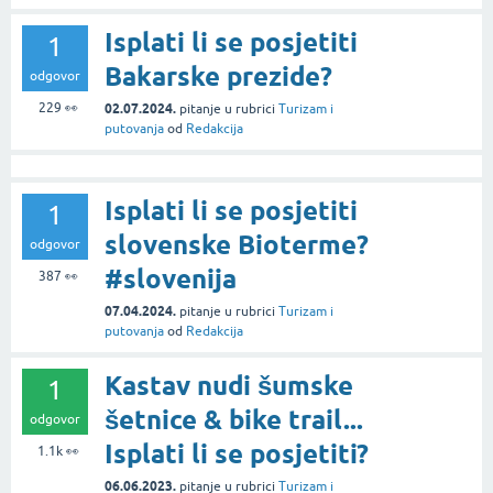
Isplati li se posjetiti
1
Bakarske prezide?
odgovor
229
👀
02.07.2024.
pitanje
u rubrici
Turizam i
putovanja
od
Redakcija
Isplati li se posjetiti
1
slovenske Bioterme?
odgovor
#slovenija
387
👀
07.04.2024.
pitanje
u rubrici
Turizam i
putovanja
od
Redakcija
Kastav nudi šumske
1
šetnice & bike trail...
odgovor
Isplati li se posjetiti?
1.1k
👀
06.06.2023.
pitanje
u rubrici
Turizam i