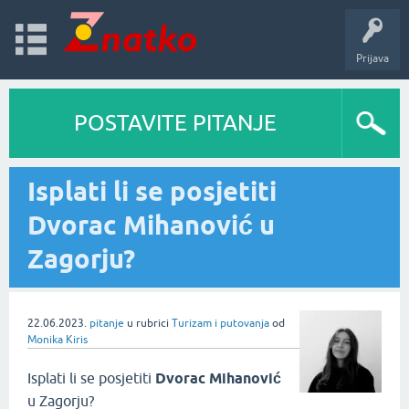
Prijava
POSTAVITE PITANJE
Isplati li se posjetiti
Dvorac Mihanović u
Zagorju?
22.06.2023.
pitanje
u rubrici
Turizam i putovanja
od
Monika Kiris
Isplati li se posjetiti
Dvorac Mihanović
u Zagorju?