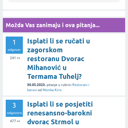
Možda Vas zanimaju i ova pitanja...
Isplati li se ručati u
1
zagorskom
odgovor
restoranu Dvorac
241
👀
Mihanović u
Termama Tuhelj?
30.05.2023.
pitanje
u rubrici
Restorani i
barovi
od
Monika Kiris
Isplati li se posjetiti
3
renesansno-barokni
odgovora
dvorac Strmol u
477
👀