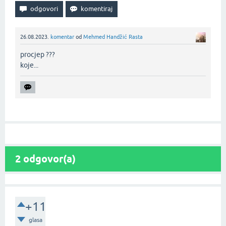
26.08.2023.
komentar
od
Mehmed Handžić Rasta
procjep ???
koje...‌
2
odgovor(a)
+11
glasa