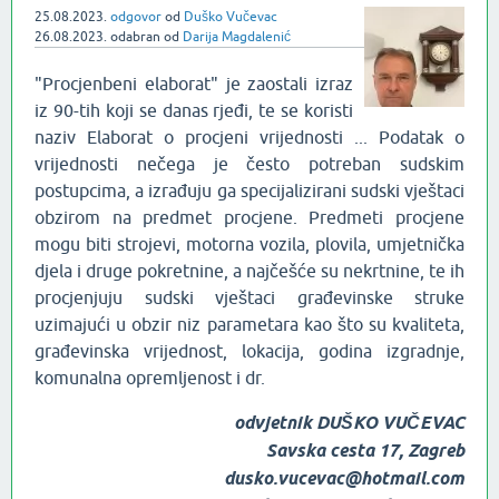
25.08.2023.
odgovor
od
Duško Vučevac
26.08.2023.
odabran
od
Darija Magdalenić
"Procjenbeni elaborat" je zaostali izraz
iz 90-tih koji se danas rjeđi, te se koristi
naziv Elaborat o procjeni vrijednosti ... Podatak o
vrijednosti nečega je često potreban sudskim
postupcima, a izrađuju ga specijalizirani sudski vještaci
obzirom na predmet procjene. Predmeti procjene
mogu biti strojevi, motorna vozila, plovila, umjetnička
djela i druge pokretnine, a najčešće su nekrtnine, te ih
procjenjuju sudski vještaci građevinske struke
uzimajući u obzir niz parametara kao što su kvaliteta,
građevinska vrijednost, lokacija, godina izgradnje,
komunalna opremljenost i dr.
odvjetnik
DUŠKO VUČEVAC
Savska cesta 17, Zagreb
dusko.vucevac@hotmail.com