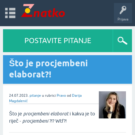
Prijava
POSTAVITE PITANJE
Što je procjembeni
elaborat?!
24.07.2023.
pitanje
u rubrici
Pravo
od
Darija
Magdalenić
Što je
procjembeni elaborat
i kakva je to
riječ -
procjembeni
?!? Wtf?!