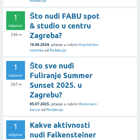
Redakcija
Što nudi FABU spot
1
& studio u centru
odgovor
Zagreba?
236
👀
10.06.2024.
pitanje
u rubrici
Kozmetika i
estetika
od
Redakcija
Što sve nudi
1
Fuliranje Summer
odgovor
Sunset 2025. u
267
👀
Zagrebu?
05.07.2025.
pitanje
u rubrici
Restorani i
barovi
od
Redakcija
Kakve aktivnosti
1
nudi Falkensteiner
odgovor