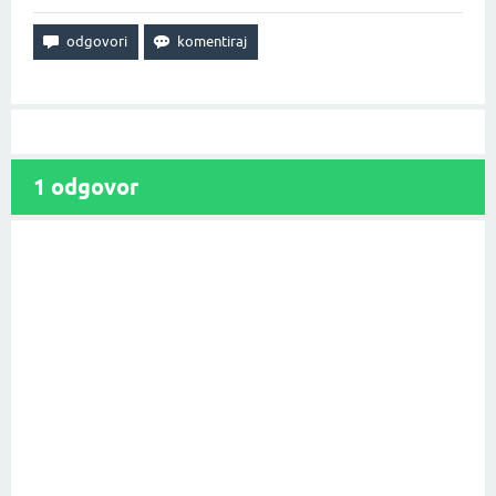
1
odgovor