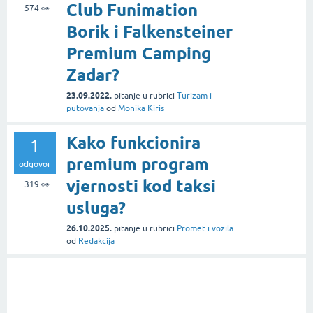
Club Funimation
574
👀
Borik i Falkensteiner
Premium Camping
Zadar?
23.09.2022.
pitanje
u rubrici
Turizam i
putovanja
od
Monika Kiris
Kako funkcionira
1
premium program
odgovor
vjernosti kod taksi
319
👀
usluga?
26.10.2025.
pitanje
u rubrici
Promet i vozila
od
Redakcija