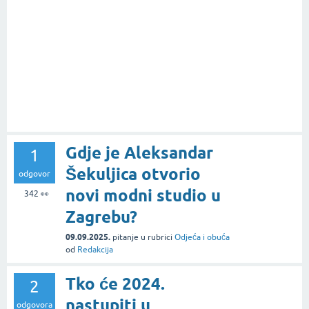
Gdje je Aleksandar
1
Šekuljica otvorio
odgovor
novi modni studio u
342
👀
Zagrebu?
09.09.2025.
pitanje
u rubrici
Odjeća i obuća
od
Redakcija
Tko će 2024.
2
nastupiti u
odgovora