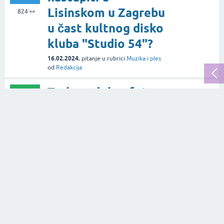
Lisinskom u Zagrebu
824
👀
u čast kultnog disko
kluba "Studio 54"?
16.02.2024.
pitanje
u rubrici
Muzika i ples
od
Redakcija
Trebam dobar foto-
1
studio u Zagrebu
odgovor
gdje se mogu
1.3k
👀
razvijati slike za
albume?
12.01.2022.
pitanje
u rubrici
Umjetnost i
kultura
od
Ivan Gačić
Najbolji piercing
1
studio u Zagrebu?
odgovor