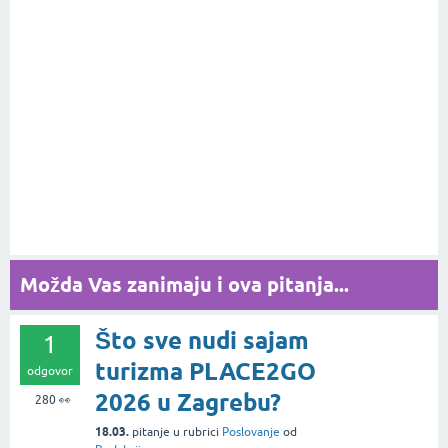
Možda Vas zanimaju i ova pitanja...
Što sve nudi sajam
1
turizma PLACE2GO
odgovor
2026 u Zagrebu?
280
👀
18.03.
pitanje
u rubrici
Poslovanje
od