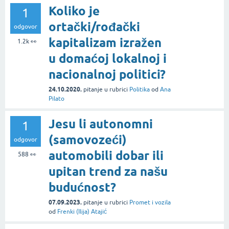
Koliko je
1
ortački/rođački
odgovor
kapitalizam izražen
1.2k
👀
u domaćoj lokalnoj i
nacionalnoj politici?
24.10.2020.
pitanje
u rubrici
Politika
od
Ana
Pilato
Jesu li autonomni
1
(samovozeći)
odgovor
automobili dobar ili
588
👀
upitan trend za našu
budućnost?
07.09.2023.
pitanje
u rubrici
Promet i vozila
od
Frenki (Ilija) Atajić