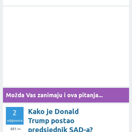
Možda Vas zanimaju i ova pitanja...
Kako je Donald
2
Trump postao
odgovora
predsjednik SAD-a?
491
👀