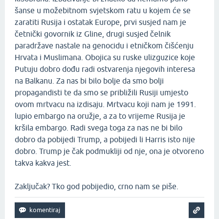
šanse u možebitnom svjetskom ratu u kojem će se
zaratiti Rusija i ostatak Europe, prvi susjed nam je
četnički govornik iz Gline, drugi susjed čelnik
paradržave nastale na genocidu i etničkom čišćenju
Hrvata i Muslimana. Obojica su ruske ulizguzice koje
Putuju dobro dođu radi ostvarenja njegovih interesa
na Balkanu. Za nas bi bilo bolje da smo bolji
propagandisti te da smo se približili Rusiji umjesto
ovom mrtvacu na izdisaju. Mrtvacu koji nam je 1991.
lupio embargo na oružje, a za to vrijeme Rusija je
kršila embargo. Radi svega toga za nas ne bi bilo
dobro da pobijedi Trump, a pobijedi li Harris isto nije
dobro. Trump je čak podmukliji od nje, ona je otvoreno
takva kakva jest.
Zaključak? Tko god pobijedio, crno nam se piše.