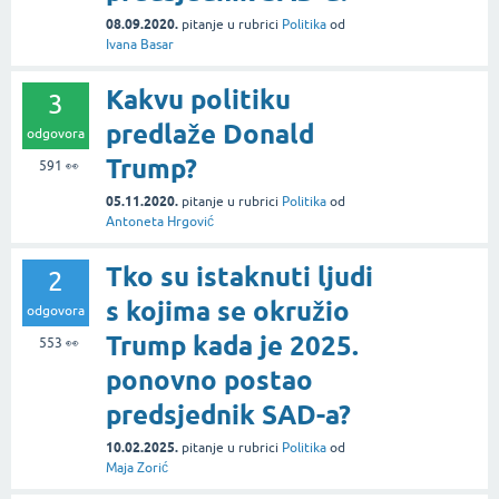
08.09.2020.
pitanje
u rubrici
Politika
od
Ivana Basar
Kakvu politiku
3
predlaže Donald
odgovora
Trump?
591
👀
05.11.2020.
pitanje
u rubrici
Politika
od
Antoneta Hrgović
Tko su istaknuti ljudi
2
s kojima se okružio
odgovora
Trump kada je 2025.
553
👀
ponovno postao
predsjednik SAD-a?
10.02.2025.
pitanje
u rubrici
Politika
od
Maja Zorić