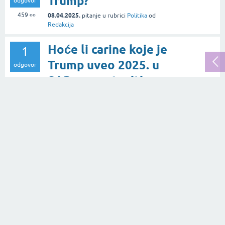
Trump?
odgovor
459
👀
08.04.2025.
pitanje
u rubrici
Politika
od
Redakcija
Hoće li carine koje je
1
Trump uveo 2025. u
odgovor
SAD-u zaustaviti
437
👀
gospodarstvo
Europske unije (EU)?
08.04.2025.
pitanje
u rubrici
Politika
od
Redakcija
Kako s protekom
1
vremena gledate na
odgovor
nekadašnju ulogu
197
👀
"Pokreta
nesvrstanih" u