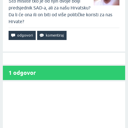
Što mislite tko je od njih dvoje bolji
predsjednik SAD-a, ali za našu Hrvatsku?
Da li će ona ili on biti od više političke koristi za nas
Hrvate?
1
odgovor