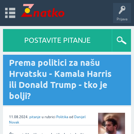
Prijava
POSTAVITE PITANJE
Prema politici za našu
Hrvatsku - Kamala Harris
ili Donald Trump - tko je
bolji?
11.08.2024.
pitanje
u rubrici
Politika
od
Danijel
Novak