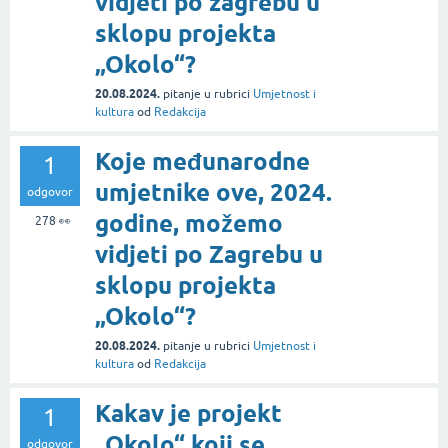
vidjeti po zagrebu u
sklopu projekta
„Okolo“?
20.08.2024.
pitanje
u rubrici
Umjetnost i
kultura
od
Redakcija
Koje međunarodne
1
umjetnike ove, 2024.
odgovor
godine, možemo
278
👀
vidjeti po Zagrebu u
sklopu projekta
„Okolo“?
20.08.2024.
pitanje
u rubrici
Umjetnost i
kultura
od
Redakcija
Kakav je projekt
1
„Okolo“ koji se
odgovor