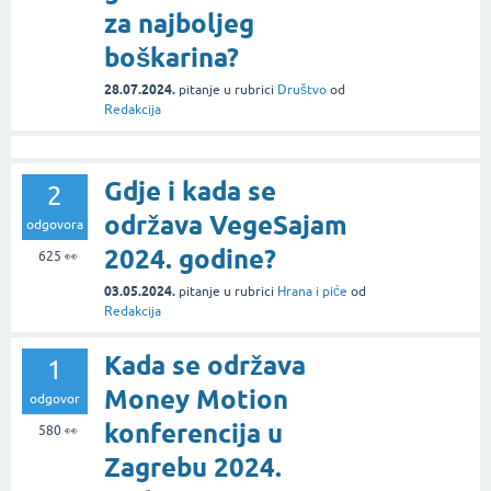
za najboljeg
boškarina?
28.07.2024.
pitanje
u rubrici
Društvo
od
Redakcija
Gdje i kada se
2
održava VegeSajam
odgovora
2024. godine?
625
👀
03.05.2024.
pitanje
u rubrici
Hrana i piće
od
Redakcija
Kada se održava
1
Money Motion
odgovor
konferencija u
580
👀
Zagrebu 2024.