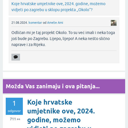
Koje hrvatske umjetnike ove, 2024. godine, možemo
vidjeti po zagrebu u sklopu projekta „Okolo“?
21.08.2024.
komentar
od
Amelie Ami
Odličan mi je taj projekt Okolo. To su već imali i neka toga
još bude po Zagrebu. Lijepo, lijepo! A neka nešto slično
naprave i za Rijeku.‌
Možda Vas zanimaju i ova pitanja...
Koje hrvatske
1
umjetnike ove, 2024.
odgovor
godine, možemo
711
👀