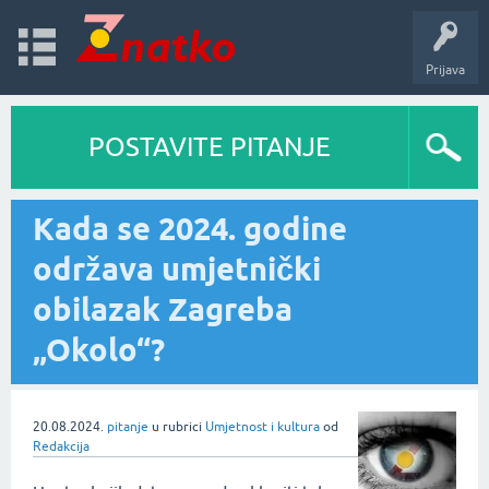
Prijava
POSTAVITE PITANJE
Kada se 2024. godine
održava umjetnički
obilazak Zagreba
„Okolo“?
20.08.2024.
pitanje
u rubrici
Umjetnost i kultura
od
Redakcija