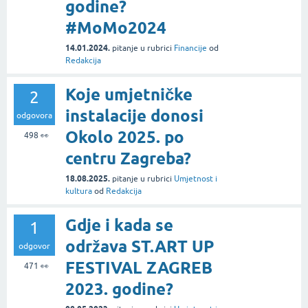
godine?
#MoMo2024
14.01.2024.
pitanje
u rubrici
Financije
od
Redakcija
Koje umjetničke
2
instalacije donosi
odgovora
Okolo 2025. po
498
👀
centru Zagreba?
18.08.2025.
pitanje
u rubrici
Umjetnost i
kultura
od
Redakcija
Gdje i kada se
1
održava ST.ART UP
odgovor
FESTIVAL ZAGREB
471
👀
2023. godine?