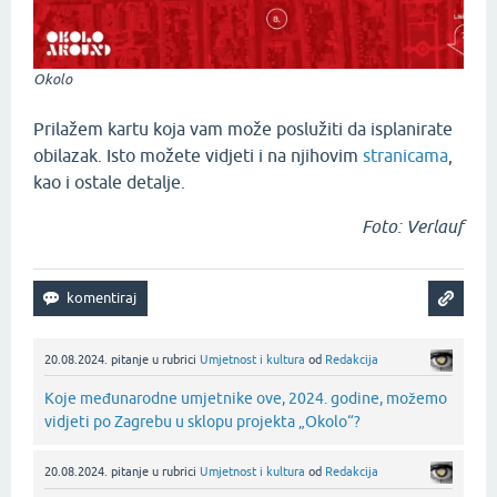
Okolo
Prilažem kartu koja vam može poslužiti da isplanirate
obilazak. Isto možete vidjeti i na njihovim
stranicama
,
kao i ostale detalje.
Foto: Verlauf
20.08.2024.
pitanje
u rubrici
Umjetnost i kultura
od
Redakcija
Koje međunarodne umjetnike ove, 2024. godine, možemo
vidjeti po Zagrebu u sklopu projekta „Okolo“?
20.08.2024.
pitanje
u rubrici
Umjetnost i kultura
od
Redakcija