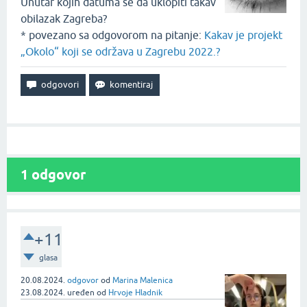
Unutar kojih datuma se da uklopiti takav
obilazak Zagreba?
* povezano sa odgovorom na pitanje:
Kakav je projekt
„Okolo“ koji se održava u Zagrebu 2022.?
1
odgovor
+11
glasa
20.08.2024.
odgovor
od
Marina Malenica
23.08.2024.
uređen
od
Hrvoje Hladnik