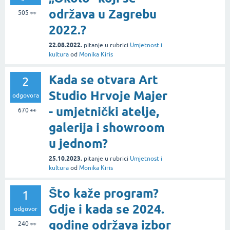
održava u Zagrebu
505
👀
2022.?
22.08.2022.
pitanje
u rubrici
Umjetnost i
kultura
od
Monika Kiris
Kada se otvara Art
2
Studio Hrvoje Majer
odgovora
- umjetnički atelje,
670
👀
galerija i showroom
u jednom?
25.10.2023.
pitanje
u rubrici
Umjetnost i
kultura
od
Monika Kiris
Što kaže program?
1
Gdje i kada se 2024.
odgovor
godine održava izbor
240
👀