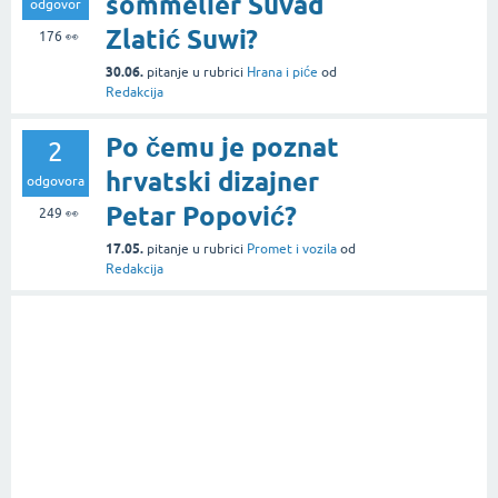
sommelier Suvad
odgovor
Zlatić Suwi?
176
👀
30.06.
pitanje
u rubrici
Hrana i piće
od
Redakcija
Po čemu je poznat
2
hrvatski dizajner
odgovora
Petar Popović?
249
👀
17.05.
pitanje
u rubrici
Promet i vozila
od
Redakcija