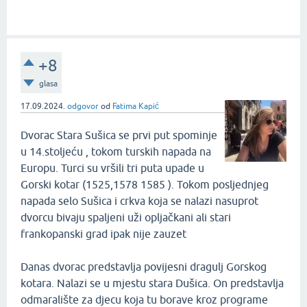
+8
glasa
17.09.2024.
odgovor
od
Fatima Kapić
Dvorac Stara Sušica se prvi put spominje
u 14.stoljeću , tokom turskih napada na
Europu. Turci su vršili tri puta upade u
Gorski kotar (1525,1578 1585 ). Tokom posljednjeg
napada selo Sušica i crkva koja se nalazi nasuprot
dvorcu bivaju spaljeni uži opljačkani ali stari
frankopanski grad ipak nije zauzet
Danas dvorac predstavlja povijesni dragulj Gorskog
kotara. Nalazi se u mjestu stara Dušica. On predstavlja
odmaralište za djecu koja tu borave kroz programe