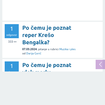
Po čemu je poznat
1
reper Krešo
odgovor
Bengalka?
333
👀
07.03.2024.
pitanje
u rubrici
Muzika i ples
od
Darija Gorić
Po čemu je poznat
1
vlak marke
odgovor
"Zanneti"?
542
👀
06.01.2024.
pitanje
u rubrici
Zabava
od
Zlatko Nišić
Po čemu je poznat -
1