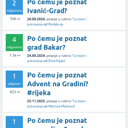
Po čemu je poznat
2
Ivanić-Grad?
odgovora
336
👀
26.08.2024.
pitanje
u rubrici
Turizam i
putovanja
od
Redakcija
Po čemu je poznat
4
grad Bakar?
odgovora
1.5k
👀
24.06.2024.
pitanje
u rubrici
Turizam i
putovanja
od
Dina Kljajić
Po čemu je poznat
1
Advent na Gradini?
odgovor
#rijeka
823
👀
25.11.2023.
pitanje
u rubrici
Turizam i
putovanja
od
Martina Marković
Po čemu je poznat
1