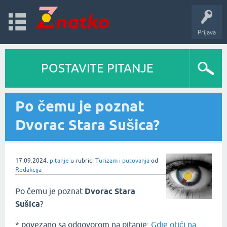
Prijava
POSTAVITE PITANJE
Po čemu je poznat
Dvorac Stara Sušica?
17.09.2024.
pitanje
u rubrici
Turizam i putovanja
od
Redakcija
Po čemu je poznat
Dvorac Stara
Sušica
?
* povezano sa odgovorom na pitanje:
Gdje otići na