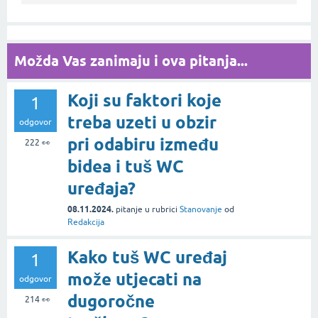
Možda Vas zanimaju i ova pitanja...
Koji su faktori koje
1
treba uzeti u obzir
odgovor
pri odabiru između
222
👀
bidea i tuš WC
uređaja?
08.11.2024.
pitanje
u rubrici
Stanovanje
od
Redakcija
Kako tuš WC uređaj
1
može utjecati na
odgovor
dugoročne
214
👀