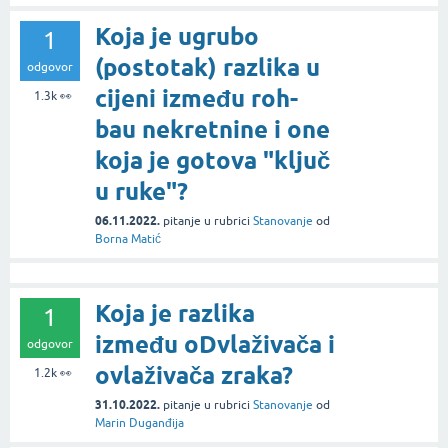
Koja je ugrubo
1
(postotak) razlika u
odgovor
cijeni između roh-
1.3k
👀
bau nekretnine i one
koja je gotova "ključ
u ruke"?
06.11.2022.
pitanje
u rubrici
Stanovanje
od
Borna Matić
Koja je razlika
1
između oDvlaživača i
odgovor
ovlaživača zraka?
1.2k
👀
31.10.2022.
pitanje
u rubrici
Stanovanje
od
Marin Duganđija