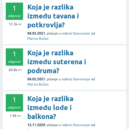
Koja je razlika
1
između tavana i
odgovor
potkrovlja?
12.3k
👀
06.02.2021.
pitanje
u rubrici
Stanovanje
od
Marina Božan
Koja je razlika
1
između suterena i
odgovor
podruma?
40.8k
👀
06.02.2021.
pitanje
u rubrici
Stanovanje
od
Marina Božan
Koja je razlika
1
između lođe i
odgovor
balkona?
1.9k
👀
12.11.2020.
pitanje
u rubrici
Stanovanje
od