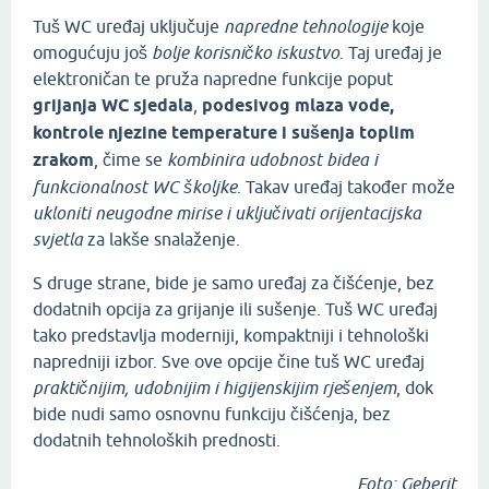
Tuš WC uređaj uključuje
napredne tehnologije
koje
omogućuju još
bolje korisničko iskustvo
. Taj uređaj je
elektroničan te pruža napredne funkcije poput
grijanja WC sjedala
,
podesivog mlaza vode,
kontrole njezine temperature i sušenja toplim
zrakom
, čime se
kombinira udobnost bidea i
funkcionalnost WC školjke
. Takav uređaj također može
ukloniti neugodne mirise i uključivati orijentacijska
svjetla
za lakše snalaženje.
S druge strane, bide je samo uređaj za čišćenje, bez
dodatnih opcija za grijanje ili sušenje. Tuš WC uređaj
tako predstavlja moderniji, kompaktniji i tehnološki
napredniji izbor. Sve ove opcije čine tuš WC uređaj
praktičnijim, udobnijim i higijenskijim rješenjem
, dok
bide nudi samo osnovnu funkciju čišćenja, bez
dodatnih tehnoloških prednosti.
Foto: Geberit