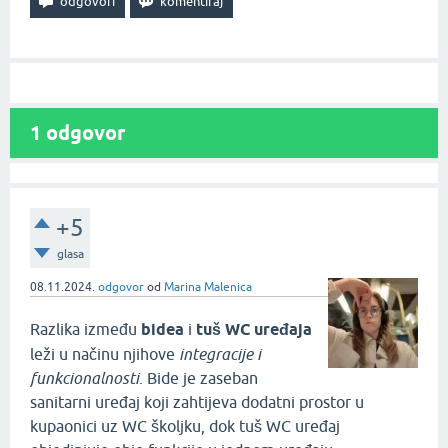
1
odgovor
+5
glasa
08.11.2024.
odgovor
od
Marina Malenica
Razlika između
bidea
i
tuš WC
uređaja
leži u načinu njihove
integracije i
funkcionalnosti
. Bide je zaseban
sanitarni uređaj koji zahtijeva dodatni prostor u
kupaonici uz WC školjku, dok tuš WC uređaj