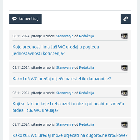
08.11.2024.
pitanje
u rubrici
Stanovanje
od
Redakcija
Koje prednosti ima tuš WC uređaj u pogledu
jednostavnosti korištenja?
08.11.2024.
pitanje
u rubrici
Stanovanje
od
Redakcija
Kako tuš WC uređaj utječe na estetiku kupaonice?
08.11.2024.
pitanje
u rubrici
Stanovanje
od
Redakcija
Koji su faktori koje treba uzeti u obzir pri odabiru između
bidea i tuš WC uređaja?
08.11.2024.
pitanje
u rubrici
Stanovanje
od
Redakcija
Kako tuš WC uređaj može utjecati na dugoročne troškove?