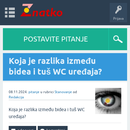
Prijava
POSTAVITE PITANJE
Koja je razlika između
bidea i tuš WC uređaja?
08.11.2024.
pitanje
u rubrici
Stanovanje
od
Redakcija
Koja je razlika između bidea i tuš WC
uređaja?