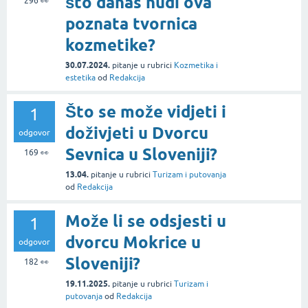
što danas nudi ova
296
👀
poznata tvornica
kozmetike?
30.07.2024.
pitanje
u rubrici
Kozmetika i
estetika
od
Redakcija
Što se može vidjeti i
1
doživjeti u Dvorcu
odgovor
Sevnica u Sloveniji?
169
👀
13.04.
pitanje
u rubrici
Turizam i putovanja
od
Redakcija
Može li se odsjesti u
1
dvorcu Mokrice u
odgovor
Sloveniji?
182
👀
19.11.2025.
pitanje
u rubrici
Turizam i
putovanja
od
Redakcija