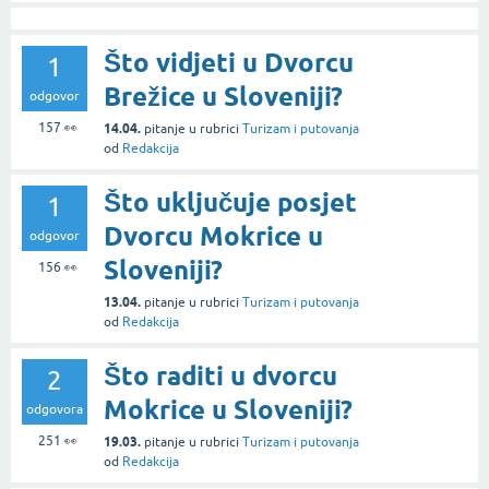
Što vidjeti u Dvorcu
1
Brežice u Sloveniji?
odgovor
157
👀
14.04.
pitanje
u rubrici
Turizam i putovanja
od
Redakcija
Što uključuje posjet
1
Dvorcu Mokrice u
odgovor
Sloveniji?
156
👀
13.04.
pitanje
u rubrici
Turizam i putovanja
od
Redakcija
Što raditi u dvorcu
2
Mokrice u Sloveniji?
odgovora
251
👀
19.03.
pitanje
u rubrici
Turizam i putovanja
od
Redakcija