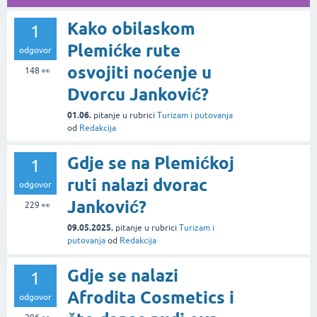
Kako obilaskom
1
Plemićke rute
odgovor
osvojiti noćenje u
148
👀
Dvorcu Janković?
01.06.
pitanje
u rubrici
Turizam i putovanja
od
Redakcija
Gdje se na Plemićkoj
1
ruti nalazi dvorac
odgovor
Janković?
229
👀
09.05.2025.
pitanje
u rubrici
Turizam i
putovanja
od
Redakcija
Gdje se nalazi
1
Afrodita Cosmetics i
odgovor