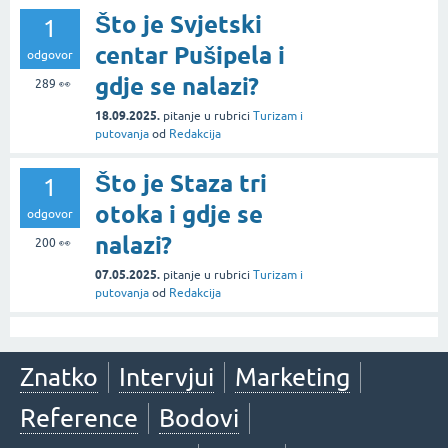
Što je Svjetski
1
centar Pušipela i
odgovor
gdje se nalazi?
289
👀
18.09.2025.
pitanje
u rubrici
Turizam i
putovanja
od
Redakcija
Što je Staza tri
1
otoka i gdje se
odgovor
nalazi?
200
👀
07.05.2025.
pitanje
u rubrici
Turizam i
putovanja
od
Redakcija
Znatko
Intervjui
Marketing
Reference
Bodovi