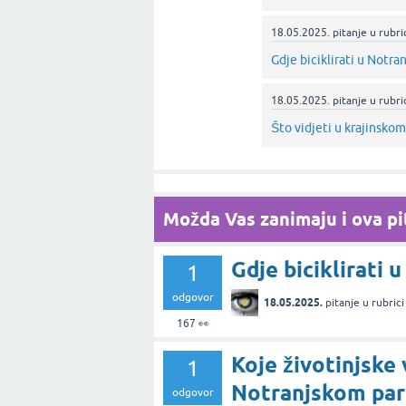
18.05.2025.
pitanje
u rubri
Gdje biciklirati u Notra
18.05.2025.
pitanje
u rubri
Što vidjeti u krajinsko
Možda Vas zanimaju i ova pit
Gdje biciklirati 
1
odgovor
18.05.2025.
pitanje
u rubric
167
👀
Koje životinjske 
1
Notranjskom par
odgovor