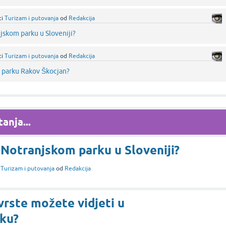
ci
Turizam i putovanja
od
Redakcija
njskom parku u Sloveniji?
ci
Turizam i putovanja
od
Redakcija
m parku Rakov Škocjan?
anja...
u Notranjskom parku u Sloveniji?
i
Turizam i putovanja
od
Redakcija
vrste možete vidjeti u
ku?