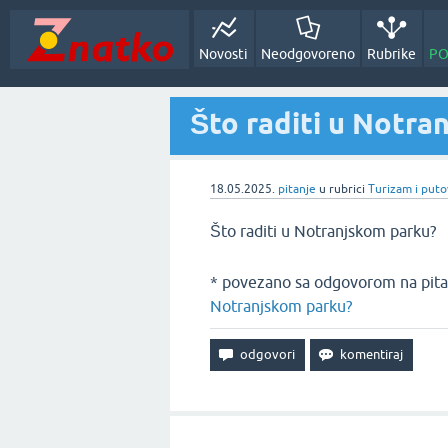
Novosti
Neodgovoreno
Rubrike
PO
Što raditi u Notra
18.05.2025.
pitanje
u rubrici
Turizam i puto
Što raditi u Notranjskom parku?
* povezano sa odgovorom na pita
Notranjskom parku?