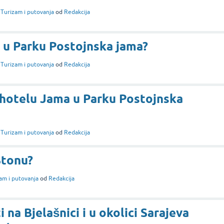
i
Turizam i putovanja
od
Redakcija
 u Parku Postojnska jama?
i
Turizam i putovanja
od
Redakcija
 hotelu Jama u Parku Postojnska
i
Turizam i putovanja
od
Redakcija
Stonu?
am i putovanja
od
Redakcija
ti na Bjelašnici i u okolici Sarajeva