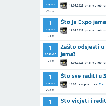
odgovor
18.05.2025.
pitanje
u rubric
266
👀
Što je Expo jama
1
odgovor
18.05.2025.
pitanje
u rubric
194
👀
Zašto odsjesti u
1
jama?
odgovor
171
👀
18.05.2025.
pitanje
u rubric
Što sve raditi u 
1
odgovor
12.07.
pitanje
u rubrici
Turiz
208
👀
Što vidjeti i radi
1