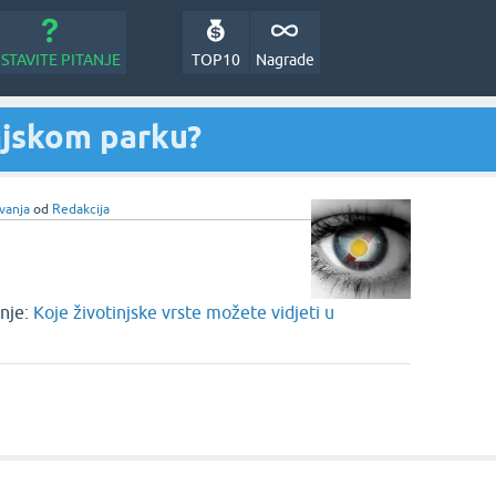
STAVITE PITANJE
TOP10
Nagrade
njskom parku?
vanja
od
Redakcija
nje:
Koje životinjske vrste možete vidjeti u