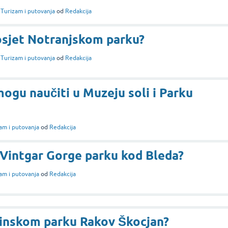
i
Turizam i putovanja
od
Redakcija
osjet Notranjskom parku?
i
Turizam i putovanja
od
Redakcija
mogu naučiti u Muzeju soli i Parku
am i putovanja
od
Redakcija
u Vintgar Gorge parku kod Bleda?
am i putovanja
od
Redakcija
ajinskom parku Rakov Škocjan?