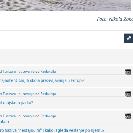
Foto: Nikola Zok
r
ci
Turizam i putovanja
od
Redakcija
najautentičnijih škola preživljavanja u Europi?
ci
Turizam i putovanja
od
Redakcija
otranjskom parku?
ci
Turizam i putovanja
od
Redakcija
akcija
ro naziva "nestajućim" i kako izgleda veslanje po njemu?