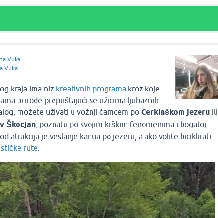
na Vuka
a Vuka
vog kraja ima niz
kreativnih programa
kroz koje
tama prirode prepuštajući se užicima ljubaznih
log, možete uživati u vožnji čamcem po
Cerkinškom jezeru
ili
v Škocjan
, poznatu po svojim krškim fenomenima i bogatoj
od atrakcija je veslanje kanua po jezeru, a ako volite biciklirati
ističke rute
.