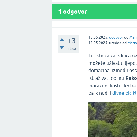
1
odgovor
18.05.2025.
odgovor
od
Mari
+3
18.05.2025.
uređen
od
Marin
glasa
Turistička zajednica o
možete uživat u ljepo
domaćina. Između osta
istraživati dolinu
Rako
bioraznolikosti. Jedna 
park nudi i
divne bicikl