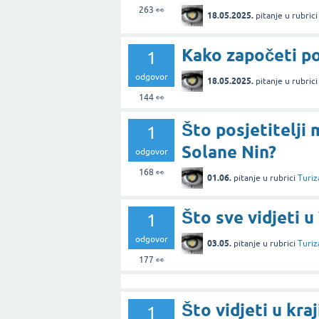
263
👀
18.05.2025.
pitanje
u rubric
Kako započeti p
1
odgovor
18.05.2025.
pitanje
u rubric
144
👀
Što posjetitelji 
1
Solane Nin?
odgovor
168
👀
01.06.
pitanje
u rubrici
Turiz
Što sve vidjeti 
1
odgovor
03.05.
pitanje
u rubrici
Turiz
177
👀
Što vidjeti u kr
1