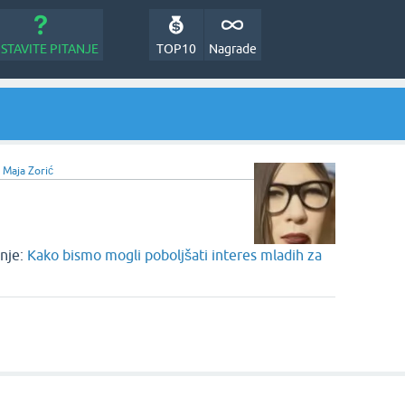
STAVITE PITANJE
TOP10
Nagrade
d
Maja Zorić
nje:
Kako bismo mogli poboljšati interes mladih za