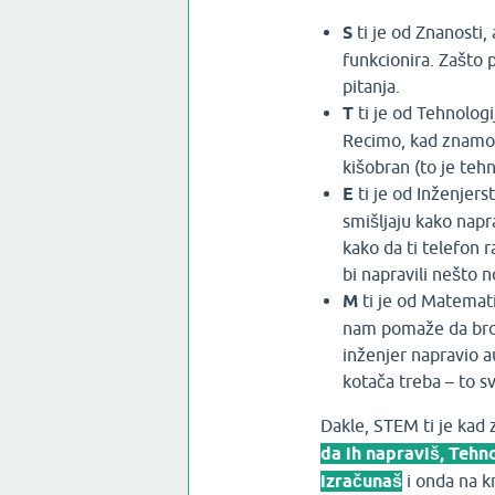
S
ti je od Znanosti, 
funkcionira. Zašto 
pitanja.
T
ti je od Tehnologij
Recimo, kad znamo 
kišobran (to je tehn
E
ti je od Inženjerst
smišljaju kako napra
kako da ti telefon 
bi napravili nešto n
M
ti je od Matemati
nam pomaže da broj
inženjer napravio a
kotača treba – to s
Dakle, STEM ti je kad 
da ih napraviš, Tehn
izračunaš
i onda na kr