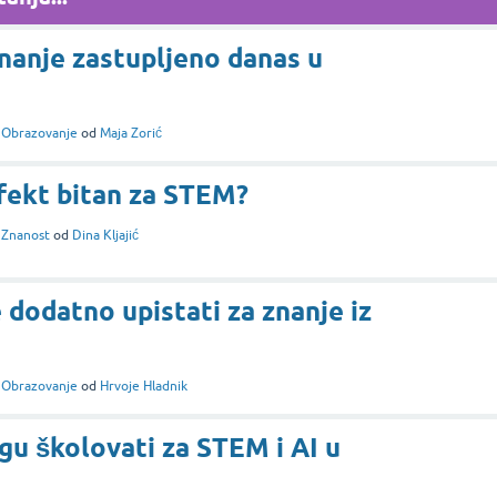
nanje zastupljeno danas u
i
Obrazovanje
od
Maja Zorić
efekt bitan za STEM?
i
Znanost
od
Dina Kljajić
 dodatno upistati za znanje iz
i
Obrazovanje
od
Hrvoje Hladnik
gu školovati za STEM i AI u