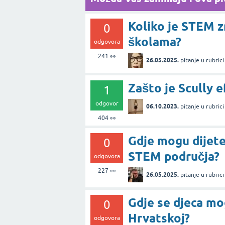
Koliko je STEM z
0
školama?
odgovora
241
👀
26.05.2025.
pitanje
u rubric
Zašto je Scully 
1
odgovor
06.10.2023.
pitanje
u rubric
404
👀
Gdje mogu dijete
0
STEM područja?
odgovora
227
👀
26.05.2025.
pitanje
u rubric
Gdje se djeca mo
0
Hrvatskoj?
odgovora