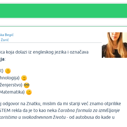
ka Begić
 Zorić
ica koja dolazi iz engleskog jezika i označava
čja
:
t)
hnologija)
ženjerstvo)
Matematika)
j odgovor na Znatku, mislim da mi stariji već znamo otprilike
 STEM rekla da je to kao neka
čarobna formula za izmišljanje
e koristimo u svakodnevnom životu
- od autobusa do kade u