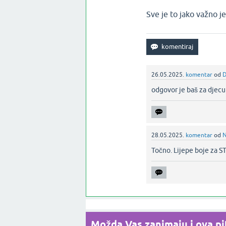
Sve je to jako važno j
26.05.2025.
komentar
od
D
odgovor je baš za djecu‌
28.05.2025.
komentar
od
N
Točno. Lijepe boje za ST
Možda Vas zanimaju i ova pit