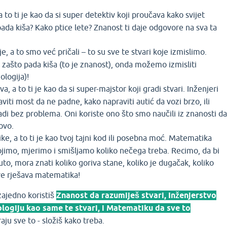
a to ti je kao da si super detektiv koji proučava kako svijet
pada kiša? Kako ptice lete? Znanost ti daje odgovore na sva ta
e, a to smo već pričali – to su sve te stvari koje izmislimo.
zašto pada kiša (to je znanost), onda možemo izmisliti
ologija)!
va, a to ti je kao da si super-majstor koji gradi stvari. Inženjeri
viti most da ne padne, kako napraviti autić da vozi brzo, ili
radi bez problema. Oni koriste ono što smo naučili iz znanosti da
ovo.
ke, a to ti je kao tvoj tajni kod ili posebna moć. Matematika
imo, mjerimo i smišljamo koliko nečega treba. Recimo, da bi
uto, mora znati koliko goriva stane, koliko je dugačak, koliko
ve rješava matematika!
zajedno koristiš
Znanost da razumiješ stvari, Inženjerstvo
ologiju kao same te stvari, i Matematiku da sve to
aju sve to - složiš kako treba.