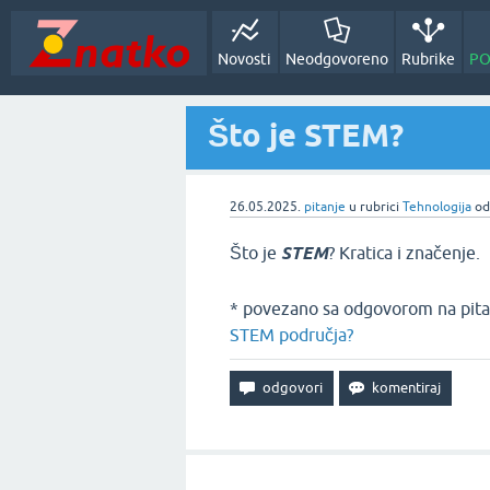
Novosti
Neodgovoreno
Rubrike
PO
Što je STEM?
26.05.2025.
pitanje
u rubrici
Tehnologija
o
Što je
STEM
? Kratica i značenje.
* povezano sa odgovorom na pita
STEM područja?