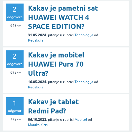
Kakav je pametni sat
2
HUAWEI WATCH 4
odgovora
SPACE EDITION?
648
👀
31.05.2024.
pitanje
u rubrici
Tehnologija
od
Redakcija
Kakav je mobitel
2
HUAWEI Pura 70
odgovora
Ultra?
698
👀
16.05.2024.
pitanje
u rubrici
Tehnologija
od
Redakcija
Kakav je tablet
1
Redmi Pad?
odgovor
772
👀
06.10.2022.
pitanje
u rubrici
Mobitel
od
Monika Kiris