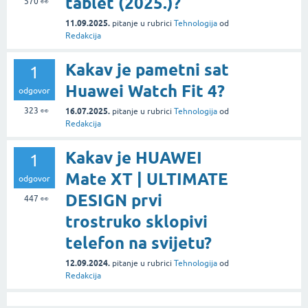
tablet (2025.)?
570
👀
11.09.2025.
pitanje
u rubrici
Tehnologija
od
Redakcija
Kakav je pametni sat
1
Huawei Watch Fit 4?
odgovor
323
👀
16.07.2025.
pitanje
u rubrici
Tehnologija
od
Redakcija
Kakav je HUAWEI
1
Mate XT | ULTIMATE
odgovor
DESIGN prvi
447
👀
trostruko sklopivi
telefon na svijetu?
12.09.2024.
pitanje
u rubrici
Tehnologija
od
Redakcija