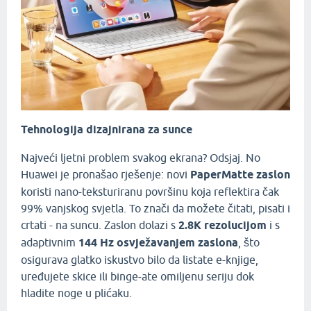
Tehnologija dizajnirana za sunce
Najveći ljetni problem svakog ekrana? Odsjaj. No
Huawei je pronašao rješenje: novi
PaperMatte zaslon
koristi nano-teksturiranu površinu koja reflektira čak
99% vanjskog svjetla. To znači da možete čitati, pisati i
crtati - na suncu. Zaslon dolazi s
2.8K rezolucijom
i s
adaptivnim
144 Hz osvježavanjem zaslona
, što
osigurava glatko iskustvo bilo da listate e-knjige,
uređujete skice ili binge-ate omiljenu seriju dok
hladite noge u plićaku.