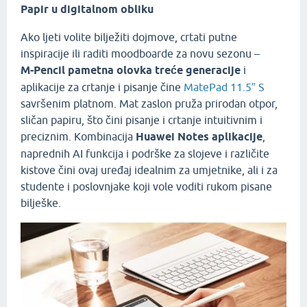
Papir u digitalnom obliku
Ako ljeti volite bilježiti dojmove, crtati putne
inspiracije ili raditi moodboarde za novu sezonu –
M‑Pencil pametna olovka treće generacije
i
aplikacije za crtanje i pisanje čine
MatePad 11.5″ S
savršenim platnom. Mat zaslon pruža prirodan otpor,
sličan papiru, što čini pisanje i crtanje intuitivnim i
preciznim. Kombinacija
Huawei Notes aplikacije
,
naprednih AI funkcija i podrške za slojeve i različite
kistove čini ovaj uređaj idealnim za umjetnike, ali i za
studente i poslovnjake koji vole voditi rukom pisane
bilješke.