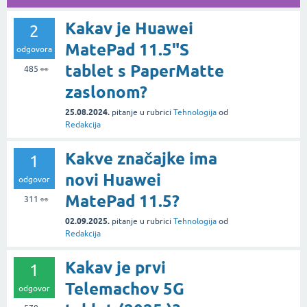
Kakav je Huawei
2
MatePad 11.5"S
odgovora
tablet s PaperMatte
485
👀
zaslonom?
25.08.2024.
pitanje
u rubrici
Tehnologija
od
Redakcija
Kakve značajke ima
1
novi Huawei
odgovor
MatePad 11.5?
311
👀
02.09.2025.
pitanje
u rubrici
Tehnologija
od
Redakcija
Kakav je prvi
1
Telemachov 5G
odgovor