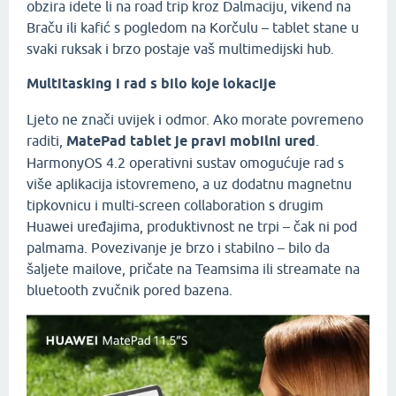
obzira idete li na road trip kroz Dalmaciju, vikend na
Braču ili kafić s pogledom na Korčulu – tablet stane u
svaki ruksak i brzo postaje vaš multimedijski hub.
Multitasking i rad s bilo koje lokacije
Ljeto ne znači uvijek i odmor. Ako morate povremeno
raditi,
MatePad tablet je pravi mobilni ured
.
HarmonyOS 4.2 operativni sustav omogućuje rad s
više aplikacija istovremeno, a uz dodatnu magnetnu
tipkovnicu i multi-screen collaboration s drugim
Huawei uređajima, produktivnost ne trpi – čak ni pod
palmama. Povezivanje je brzo i stabilno – bilo da
šaljete mailove, pričate na Teamsima ili streamate na
bluetooth zvučnik pored bazena.