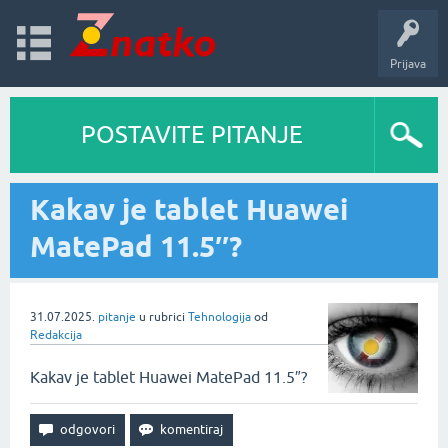
Prijava
POSTAVITE PITANJE
Kakav je tablet Huawei
MatePad 11.5″?
31.07.2025.
pitanje
u rubrici
Tehnologija
od
Redakcija
Kakav je tablet Huawei MatePad 11.5″?