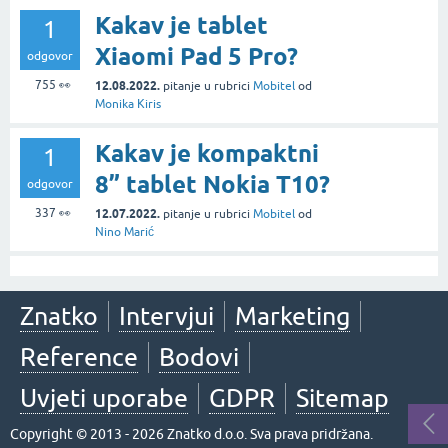
Kakav je tablet
1
Xiaomi Pad 5 Pro?
odgovor
755
👀
12.08.2022.
pitanje
u rubrici
Mobitel
od
Monika Kiris
Kakav je kompaktni
1
8” tablet Nokia T10?
odgovor
337
👀
12.07.2022.
pitanje
u rubrici
Mobitel
od
Nino Marić
Znatko
Intervjui
Marketing
Reference
Bodovi
Uvjeti uporabe
GDPR
Sitemap
Copyright © 2013 - 2026 Znatko d.o.o. Sva prava pridržana.