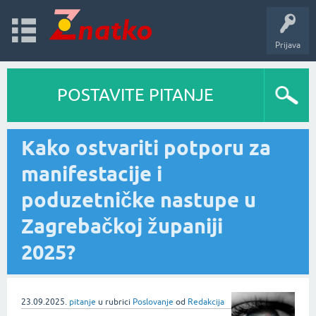
Prijava
POSTAVITE PITANJE
Kako ostvariti potporu za
manifestacije i
poduzetničke nastupe u
Zagrebačkoj županiji
2025?
23.09.2025.
pitanje
u rubrici
Poslovanje
od
Redakcija