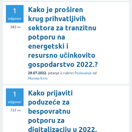
Kako je proširen
1
krug prihvatljivih
odgovor
sektora za tranzitnu
383
👀
potporu na
energetski i
resursno učinkovito
gospodarstvo 2022.?
29.07.2022.
pitanje
u rubrici
Poslovanje
od
Monika Kiris
Kako prijaviti
1
poduzeće za
odgovor
bespovratnu
737
👀
potporu za
digitalizaciju u 2022.