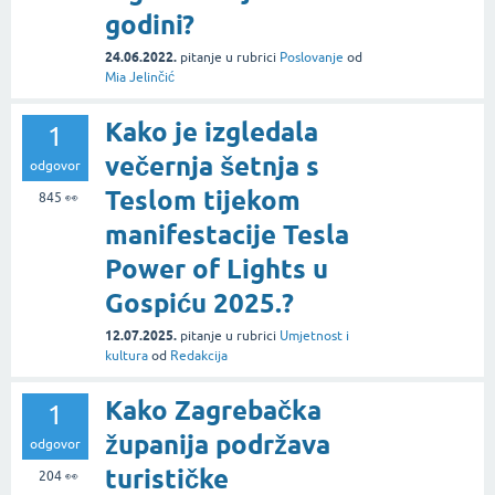
godini?
24.06.2022.
pitanje
u rubrici
Poslovanje
od
Mia Jelinčić
Kako je izgledala
1
večernja šetnja s
odgovor
Teslom tijekom
845
👀
manifestacije Tesla
Power of Lights u
Gospiću 2025.?
12.07.2025.
pitanje
u rubrici
Umjetnost i
kultura
od
Redakcija
Kako Zagrebačka
1
županija podržava
odgovor
turističke
204
👀