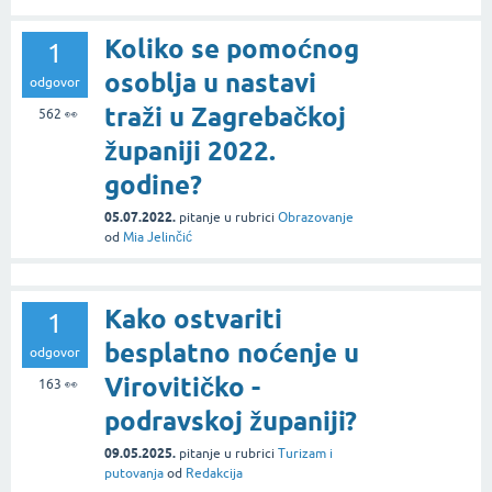
Koliko se pomoćnog
1
osoblja u nastavi
odgovor
traži u Zagrebačkoj
562
👀
županiji 2022.
godine?
05.07.2022.
pitanje
u rubrici
Obrazovanje
od
Mia Jelinčić
Kako ostvariti
1
besplatno noćenje u
odgovor
Virovitičko -
163
👀
podravskoj županiji?
09.05.2025.
pitanje
u rubrici
Turizam i
putovanja
od
Redakcija