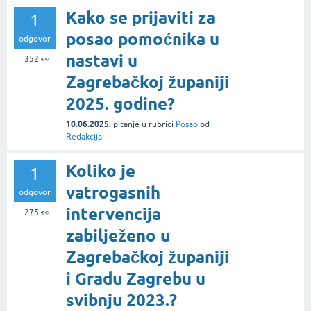
Kako se prijaviti za
1
posao pomoćnika u
odgovor
nastavi u
352
👀
Zagrebačkoj županiji
2025. godine?
10.06.2025.
pitanje
u rubrici
Posao
od
Redakcija
Koliko je
1
vatrogasnih
odgovor
intervencija
275
👀
zabilježeno u
Zagrebačkoj županiji
i Gradu Zagrebu u
svibnju 2023.?