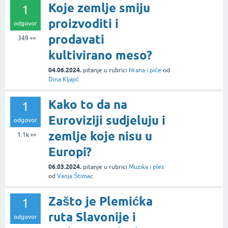
Koje zemlje smiju
1
proizvoditi i
odgovor
prodavati
349
👀
kultivirano meso?
04.06.2024.
pitanje
u rubrici
Hrana i piće
od
Dina Kljajić
Kako to da na
1
Euroviziji sudjeluju i
odgovor
zemlje koje nisu u
1.1k
👀
Europi?
06.03.2024.
pitanje
u rubrici
Muzika i ples
od
Vanja Štimac
Zašto je Plemićka
1
ruta Slavonije i
odgovor