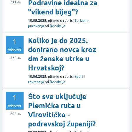
Podravine idealna za
211
👀
"vikend bijeg"?
10.05.2025.
pitanje
u rubrici
Turizam i
putovanja
od
Redakcija
Koliko je do 2025.
1
donirano novca kroz
odgovor
dm ženske utrke u
562
👀
Hrvatskoj?
10.06.2025.
pitanje
u rubrici
Sport i
rekreacija
od
Redakcija
Što sve uključuje
1
Plemićka ruta u
odgovor
Virovitičko -
203
👀
podravskoj županiji?