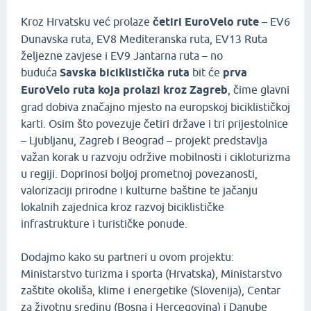
Kroz Hrvatsku već prolaze
četiri EuroVelo rute
– EV6
Dunavska ruta, EV8 Mediteranska ruta, EV13 Ruta
željezne zavjese i EV9 Jantarna ruta – no
buduća
Savska biciklistička ruta
bit će
prva
EuroVelo ruta koja prolazi kroz Zagreb
, čime glavni
grad dobiva značajno mjesto na europskoj biciklističkoj
karti. Osim što povezuje četiri države i tri prijestolnice
– Ljubljanu, Zagreb i Beograd – projekt predstavlja
važan korak u razvoju održive mobilnosti i cikloturizma
u regiji. Doprinosi boljoj prometnoj povezanosti,
valorizaciji prirodne i kulturne baštine te jačanju
lokalnih zajednica kroz razvoj biciklističke
infrastrukture i turističke ponude.
Dodajmo kako su partneri u ovom projektu:
Ministarstvo turizma i sporta (Hrvatska), Ministarstvo
zaštite okoliša, klime i energetike (Slovenija), Centar
za životnu sredinu (Bosna i Hercegovina) i Danube