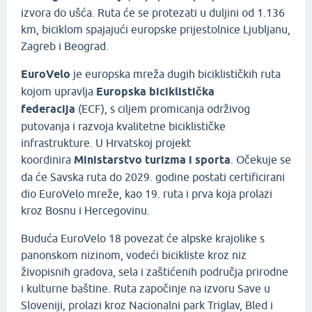
izvora do ušća. Ruta će se protezati u duljini od 1.136
km, biciklom spajajući europske prijestolnice Ljubljanu,
Zagreb i Beograd.
EuroVelo
je europska mreža dugih biciklističkih ruta
kojom upravlja
Europska biciklistička
federacija
(ECF), s ciljem promicanja održivog
putovanja i razvoja kvalitetne biciklističke
infrastrukture. U Hrvatskoj projekt
koordinira
Ministarstvo turizma i sporta
. Očekuje se
da će Savska ruta do 2029. godine postati certificirani
dio EuroVelo mreže, kao 19. ruta i prva koja prolazi
kroz Bosnu i Hercegovinu.
Buduća EuroVelo 18 povezat će alpske krajolike s
panonskom nizinom, vodeći bicikliste kroz niz
živopisnih gradova, sela i zaštićenih područja prirodne
i kulturne baštine. Ruta započinje na izvoru Save u
Sloveniji, prolazi kroz Nacionalni park Triglav, Bled i