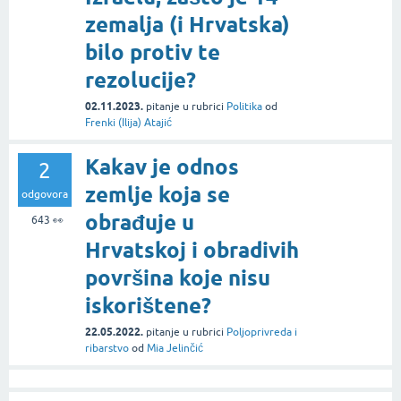
zemalja (i Hrvatska)
bilo protiv te
rezolucije?
02.11.2023.
pitanje
u rubrici
Politika
od
Frenki (Ilija) Atajić
Kakav je odnos
2
zemlje koja se
odgovora
obrađuje u
643
👀
Hrvatskoj i obradivih
površina koje nisu
iskorištene?
22.05.2022.
pitanje
u rubrici
Poljoprivreda i
ribarstvo
od
Mia Jelinčić