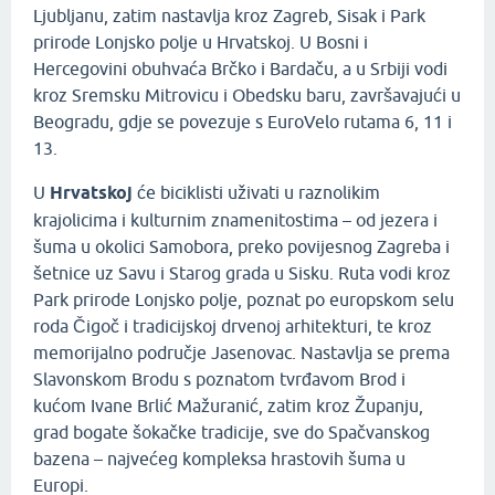
Ljubljanu, zatim nastavlja kroz Zagreb, Sisak i Park
prirode Lonjsko polje u Hrvatskoj. U Bosni i
Hercegovini obuhvaća Brčko i Bardaču, a u Srbiji vodi
kroz Sremsku Mitrovicu i Obedsku baru, završavajući u
Beogradu, gdje se povezuje s EuroVelo rutama 6, 11 i
13.
U
Hrvatskoj
će biciklisti uživati u raznolikim
krajolicima i kulturnim znamenitostima – od jezera i
šuma u okolici Samobora, preko povijesnog Zagreba i
šetnice uz Savu i Starog grada u Sisku. Ruta vodi kroz
Park prirode Lonjsko polje, poznat po europskom selu
roda Čigoč i tradicijskoj drvenoj arhitekturi, te kroz
memorijalno područje Jasenovac. Nastavlja se prema
Slavonskom Brodu s poznatom tvrđavom Brod i
kućom Ivane Brlić Mažuranić, zatim kroz Županju,
grad bogate šokačke tradicije, sve do Spačvanskog
bazena – najvećeg kompleksa hrastovih šuma u
Europi.