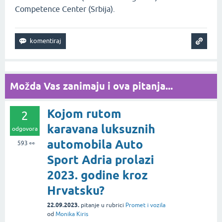
Competence Center (Srbija).
Možda Vas zanimaju i ova pitanja...
Kojom rutom
2
karavana luksuznih
odgovora
automobila Auto
593
👀
Sport Adria prolazi
2023. godine kroz
Hrvatsku?
22.09.2023.
pitanje
u rubrici
Promet i vozila
od
Monika Kiris