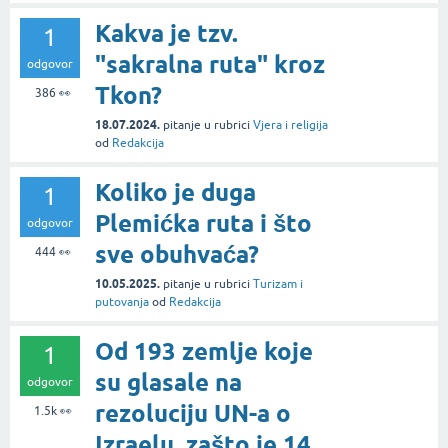
Kakva je tzv.
1
"sakralna ruta" kroz
odgovor
Tkon?
386
👀
18.07.2024.
pitanje
u rubrici
Vjera i religija
od
Redakcija
Koliko je duga
1
Plemićka ruta i što
odgovor
sve obuhvaća?
444
👀
10.05.2025.
pitanje
u rubrici
Turizam i
putovanja
od
Redakcija
Od 193 zemlje koje
1
su glasale na
odgovor
rezoluciju UN-a o
1.5k
👀
Izraelu, zašto je 14