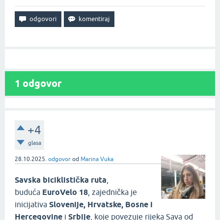
1
odgovor
+4
glasa
28.10.2025.
odgovor
od
Marina Vuka
Savska biciklistička ruta
,
buduća
EuroVelo 18
, zajednička je
inicijativa
Slovenije, Hrvatske, Bosne i
Hercegovine
i
Srbije
, koje povezuje rijeka Sava od