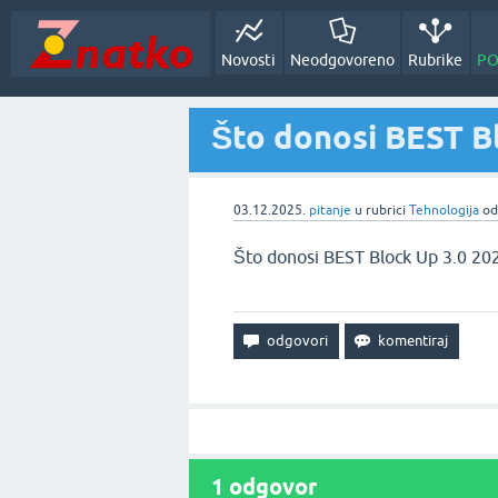
Novosti
Neodgovoreno
Rubrike
PO
Što donosi BEST Bl
03.12.2025.
pitanje
u rubrici
Tehnologija
o
Što donosi BEST Block Up 3.0 20
1
odgovor