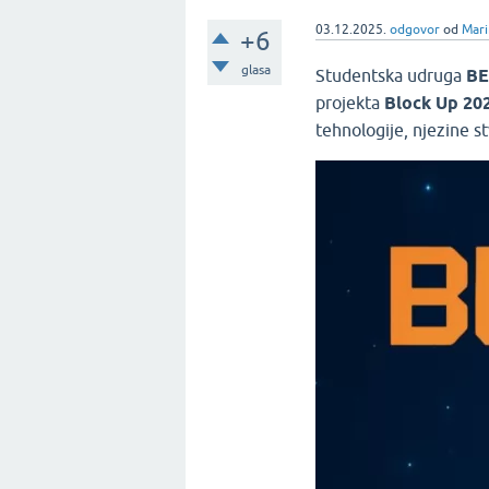
03.12.2025.
odgovor
od
Mari
+6
glasa
Studentska udruga
BE
projekta
Block Up 20
tehnologije, njezine s