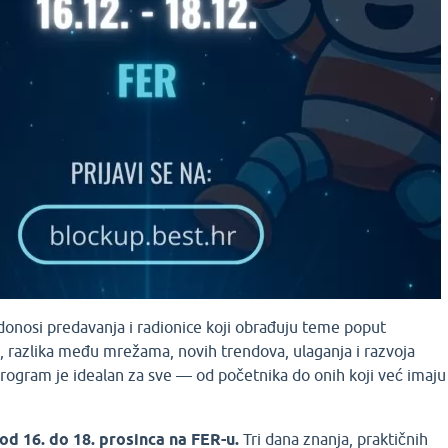
donosi predavanja i radionice koji obrađuju teme poput
i, razlika među mrežama, novih trendova, ulaganja i razvoja
Program je idealan za sve — od početnika do onih koji već imaju
d 16. do 18. prosinca na FER-u.
Tri dana znanja, praktičnih