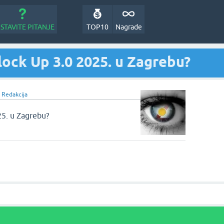
STAVITE PITANJE
TOP10
Nagrade
ock Up 3.0 2025. u Zagrebu?
d
Redakcija
25. u Zagrebu?