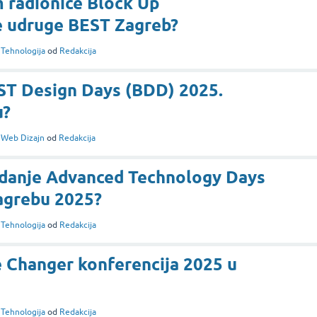
 radionice Block Up
e udruge BEST Zagreb?
i
Tehnologija
od
Redakcija
EST Design Days (BDD) 2025.
u?
i
Web Dizajn
od
Redakcija
izdanje Advanced Technology Days
agrebu 2025?
i
Tehnologija
od
Redakcija
 Changer konferencija 2025 u
i
Tehnologija
od
Redakcija