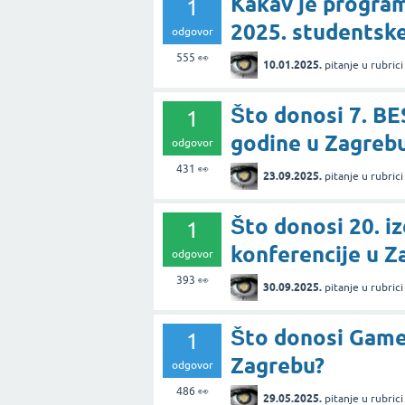
Kakav je program
1
2025. studentsk
odgovor
555
👀
10.01.2025.
pitanje
u rubric
Što donosi 7. B
1
godine u Zagreb
odgovor
431
👀
23.09.2025.
pitanje
u rubric
Što donosi 20. 
1
konferencije u Z
odgovor
393
👀
30.09.2025.
pitanje
u rubric
Što donosi Game
1
Zagrebu?
odgovor
486
👀
29.05.2025.
pitanje
u rubric