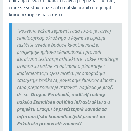
uplitanja u kvantni kanal ostavlja prepoznatljiv trag,
čime se sustav može automatski braniti i mijenjati
komunikacijske parametre.
“Posebno važan segment rada FPZ-a je razvoj
simulacijskog okruženja u kojem se ispituju
različite izvedbe buduće kvantne mreže,
procjenjuje njihova skalabilnost i provodi
iterativno testiranje arhitekture. Takve simulacije
iznimno su važne za optimalno planiranje i
implementaciju QKD mreža, jer omogućuju
smanjenje troškova, povećanje funkcionalnosti i
rano prepoznavanje izazova”, naglasio je
prof.
dr. sc. Dragan Peraković, voditelj radnog
paketa Zemaljska optička infrastruktura u
projektu CroQCI te predstojnik Zavoda za
informacijsko komunikacijski promet na
Fakultetu prometnih znanosti.