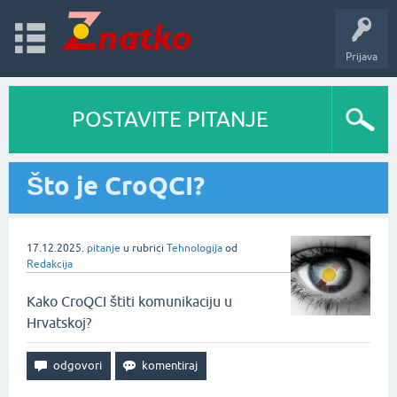
Prijava
POSTAVITE PITANJE
Što je CroQCI?
17.12.2025.
pitanje
u rubrici
Tehnologija
od
Redakcija
Kako CroQCI štiti komunikaciju u
Hrvatskoj?