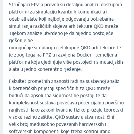
Stručnjaci FPZ-a proveli su detaljnu analizu dostupnih
platformi za simulaciju kvantnih komunikacija i
odabrali alate koji najbolje odgovaraju potrebama
simuliranja različitih slojeva arhitekture QKD mreže.
Tijekom analize utvrđeno je da nijedno postojeće
rješenje ne
omogućuje simulaciju cjelokupne QKD arhitekture te
je zbog toga na FPZ-u razvijena Docker - temeljena
platforma koja ujedinjuje više postojećih simulacijskih
alata u jedno koherentno rješenje.
Fakultet prometnih znanosti radi na sustavnoj analizi
kibernetičkih prijetnji specifičnih za QKD mreže,
budući da apsolutna sigurnost ne postoji te da
kompleksnost sustava povećava potencijalnu površinu
ranjivosti. Iako zakoni kvantne fizike pružaju teoretski
visoku razinu zaštite, QKD sustav u stvarnosti čini
velik broj međusobno povezanih hardverskih i
softverskih komponenti koje treba kontinuirano