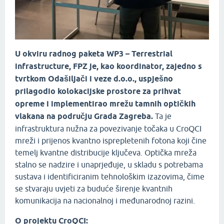
U okviru radnog paketa WP3 – Terrestrial
infrastructure, FPZ je, kao koordinator, zajedno s
tvrtkom Odašiljači i veze d.o.o., uspješno
prilagodio kolokacijske prostore za prihvat
opreme i implementirao mrežu tamnih optičkih
vlakana na području Grada Zagreba.
Ta je
infrastruktura nužna za povezivanje točaka u CroQCI
mreži i prijenos kvantno isprepletenih fotona koji čine
temelj kvantne distribucije ključeva. Optička mreža
stalno se nadzire i unaprjeđuje, u skladu s potrebama
sustava i identificiranim tehnološkim izazovima, čime
se stvaraju uvjeti za buduće širenje kvantnih
komunikacija na nacionalnoj i međunarodnoj razini.
O projektu CroQCI: