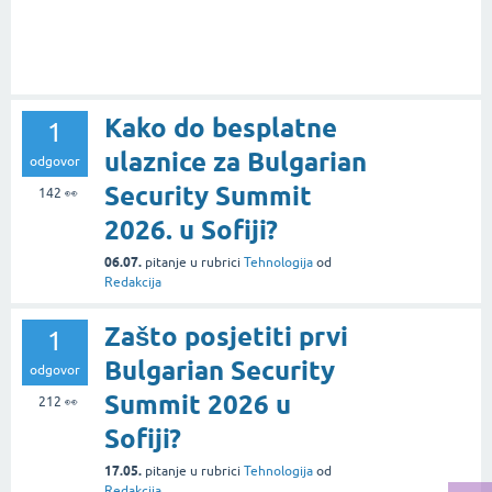
Kako do besplatne
1
ulaznice za Bulgarian
odgovor
Security Summit
142
👀
2026. u Sofiji?
06.07.
pitanje
u rubrici
Tehnologija
od
Redakcija
Zašto posjetiti prvi
1
Bulgarian Security
odgovor
Summit 2026 u
212
👀
Sofiji?
17.05.
pitanje
u rubrici
Tehnologija
od
Redakcija