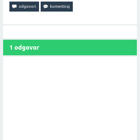
1
odgovor