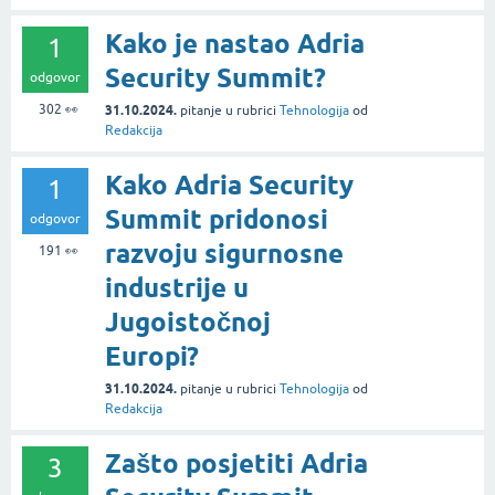
Kako je nastao Adria
1
Security Summit?
odgovor
302
👀
31.10.2024.
pitanje
u rubrici
Tehnologija
od
Redakcija
Kako Adria Security
1
Summit pridonosi
odgovor
razvoju sigurnosne
191
👀
industrije u
Jugoistočnoj
Europi?
31.10.2024.
pitanje
u rubrici
Tehnologija
od
Redakcija
Zašto posjetiti Adria
3