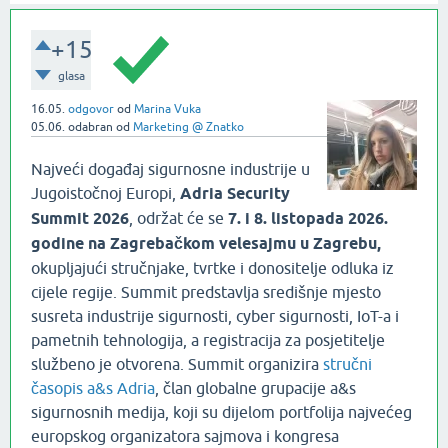
+15
glasa
16.05.
odgovor
od
Marina Vuka
05.06.
odabran
od
Marketing @ Znatko
Najveći događaj sigurnosne industrije u
Jugoistočnoj Europi,
Adria Security
Summit 2026
, održat će se
7. i 8. listopada 2026.
godine na Zagrebačkom velesajmu u Zagrebu,
okupljajući stručnjake, tvrtke i donositelje odluka iz
cijele regije. Summit predstavlja središnje mjesto
susreta industrije sigurnosti, cyber sigurnosti, IoT-a i
pametnih tehnologija, a registracija za posjetitelje
službeno je otvorena. Summit organizira
stručni
časopis a&s Adria
, član globalne grupacije a&s
sigurnosnih medija, koji su dijelom portfolija najvećeg
europskog organizatora sajmova i kongresa