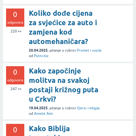
Koliko dođe cijena
0
za svjećice za auto i
odgovora
zamjena kod
220
👀
automehaničara?
20.04.2025.
pitanje
u rubrici
Promet i vozila
od
Putni.biz
Kako započinje
0
molitva na svakoj
odgovora
postaji križnog puta
247
👀
u Crkvi?
19.04.2025.
pitanje
u rubrici
Vjera i religija
od
Amelie Ami
Kako Biblija
0