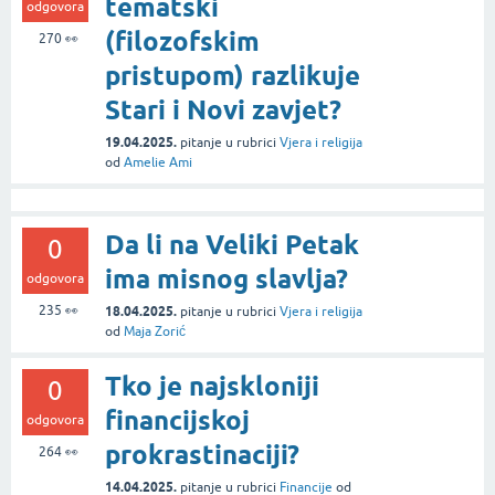
tematski
odgovora
(filozofskim
270
👀
pristupom) razlikuje
Stari i Novi zavjet?
19.04.2025.
pitanje
u rubrici
Vjera i religija
od
Amelie Ami
Da li na Veliki Petak
0
ima misnog slavlja?
odgovora
235
👀
18.04.2025.
pitanje
u rubrici
Vjera i religija
od
Maja Zorić
Tko je najskloniji
0
financijskoj
odgovora
prokrastinaciji?
264
👀
14.04.2025.
pitanje
u rubrici
Financije
od