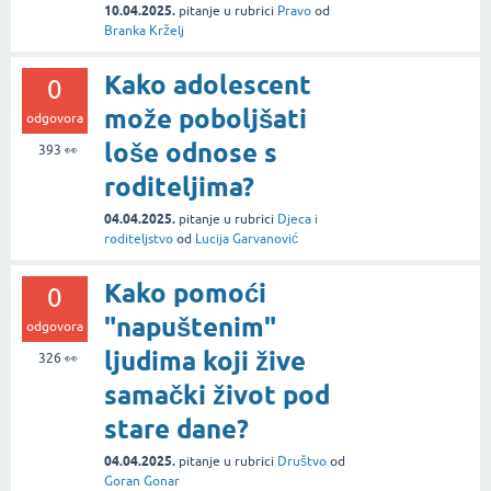
10.04.2025.
pitanje
u rubrici
Pravo
od
Branka Krželj
Kako adolescent
0
može poboljšati
odgovora
loše odnose s
393
👀
roditeljima?
04.04.2025.
pitanje
u rubrici
Djeca i
roditeljstvo
od
Lucija Garvanović
Kako pomoći
0
"napuštenim"
odgovora
ljudima koji žive
326
👀
samački život pod
stare dane?
04.04.2025.
pitanje
u rubrici
Društvo
od
Goran Gonar