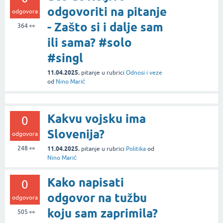
odgovoriti na pitanje
odgovora
- Zašto si i dalje sam
364
👀
ili sama? #solo
#singl
11.04.2025.
pitanje
u rubrici
Odnosi i veze
od
Nino Marić
Kakvu vojsku ima
0
Slovenija?
odgovora
248
👀
11.04.2025.
pitanje
u rubrici
Politika
od
Nino Marić
Kako napisati
0
odgovor na tužbu
odgovora
koju sam zaprimila?
505
👀