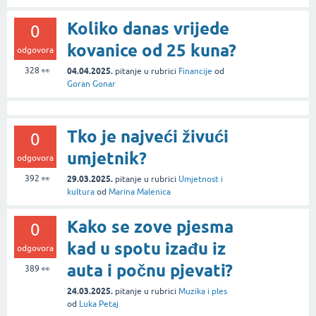
Koliko danas vrijede
0
kovanice od 25 kuna?
odgovora
328
👀
04.04.2025.
pitanje
u rubrici
Financije
od
Goran Gonar
Tko je najveći živući
0
umjetnik?
odgovora
392
👀
29.03.2025.
pitanje
u rubrici
Umjetnost i
kultura
od
Marina Malenica
Kako se zove pjesma
0
kad u spotu izađu iz
odgovora
auta i počnu pjevati?
389
👀
24.03.2025.
pitanje
u rubrici
Muzika i ples
od
Luka Petaj