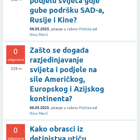
podjelu svijeta gdje
gube podršku SAD-a,
Rusije i Kine?
06.05.2025.
pitanje
u rubrici
Politika
od
Nino Marić
Zašto se događa
0
razjedinjavanje
odgovora
svijeta i podjele na
229
👀
sile Američkog,
Europskog i Azijskog
kontinenta?
06.05.2025.
pitanje
u rubrici
Politika
od
Nino Marić
Kako obrasci iz
0
detinjstva utiču
odgovora