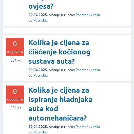
ovjesa?
20.04.2025.
pitanje
u rubrici
Promet i vozila
od
Putni.biz
Kolika je cijena za
0
čišćenje kočionog
odgovora
sustava auta?
301
👀
20.04.2025.
pitanje
u rubrici
Promet i vozila
od
Putni.biz
Kolika je cijena za
0
ispiranje hladnjaka
odgovora
auta kod
201
👀
automehaničara?
20.04.2025.
pitanje
u rubrici
Promet i vozila
od
Putni.biz