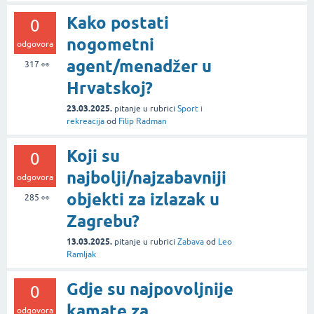
Kako postati
0
nogometni
odgovora
agent/menadžer u
317
👀
Hrvatskoj?
23.03.2025.
pitanje
u rubrici
Sport i
rekreacija
od
Filip Radman
Koji su
0
najbolji/najzabavniji
odgovora
objekti za izlazak u
285
👀
Zagrebu?
13.03.2025.
pitanje
u rubrici
Zabava
od
Leo
Ramljak
Gdje su najpovoljnije
0
kamate za
odgovora