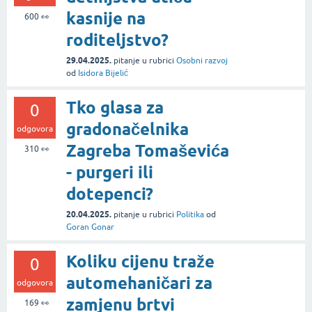
kasnije na
600
👀
roditeljstvo?
29.04.2025.
pitanje
u rubrici
Osobni razvoj
od
Isidora Bijelić
Tko glasa za
0
gradonačelnika
odgovora
Zagreba Tomaševića
310
👀
- purgeri ili
dotepenci?
20.04.2025.
pitanje
u rubrici
Politika
od
Goran Gonar
Koliku cijenu traže
0
automehaničari za
odgovora
zamjenu brtvi
169
👀