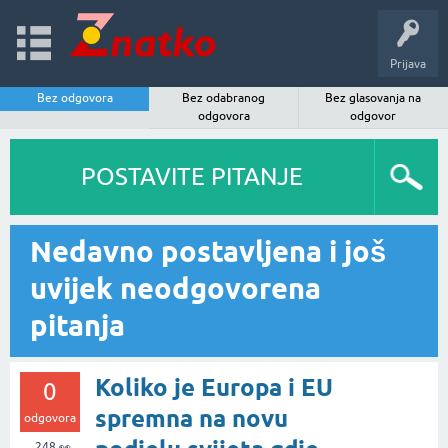
Prijava
Bez odgovora
Bez odabranog
Bez glasovanja na
odgovora
odgovor
POSTAVITE PITANJE
Nedavno postavljena i još
uvijek neodgovorena
pitanja
Koliko je Europa i EU
0
spremna na novu
odgovora
248
👀