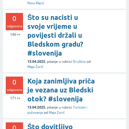
Nino Marić
Što su nacisti u
0
svoje vrijeme u
odgovora
povijesti držali u
146
👀
Bledskom gradu?
#slovenija
13.04.2025.
pitanje
u rubrici
Društvo
od
Maja Zorić
Koja zanimljiva priča
0
je vezana uz Bledski
odgovora
otok? #slovenija
171
👀
13.04.2025.
pitanje
u rubrici
Turizam i
putovanja
od
Maja Zorić
Što dovitljivo
0