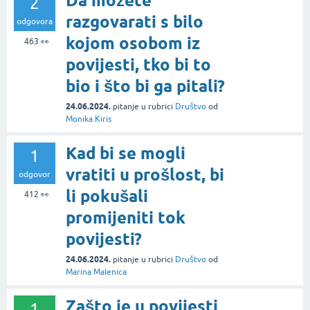
Da možete
2
razgovarati s bilo
odgovora
kojom osobom iz
463
👀
povijesti, tko bi to
bio i što bi ga pitali?
24.06.2024.
pitanje
u rubrici
Društvo
od
Monika Kiris
Kad bi se mogli
1
vratiti u prošlost, bi
odgovor
li pokušali
412
👀
promijeniti tok
povijesti?
24.06.2024.
pitanje
u rubrici
Društvo
od
Marina Malenica
Zašto je u povijesti
1