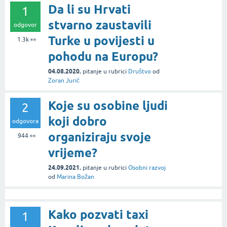
Da li su Hrvati
1
stvarno zaustavili
odgovor
Turke u povijesti u
1.3k
👀
pohodu na Europu?
04.08.2020.
pitanje
u rubrici
Društvo
od
Zoran Jurić
Koje su osobine ljudi
2
koji dobro
odgovora
organiziraju svoje
944
👀
vrijeme?
24.09.2021.
pitanje
u rubrici
Osobni razvoj
od
Marina Božan
Kako pozvati taxi
1