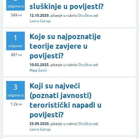
sluškinje u povijesti?
odgovora
549
👀
12.10.2020.
pitanje
u rubrici
Društvo
od
Lovro Gorup
Koje su najpoznatije
1
teorije zavjere u
odgovor
povijesti?
497
👀
10.02.2025.
pitanje
u rubrici
Društvo
od
Maja Zorić
Koji su najveći
3
(poznati javnosti)
odgovora
teroristički napadi u
1.2k
👀
povijesti?
25.09.2020.
pitanje
u rubrici
Društvo
od
Lovro Gorup