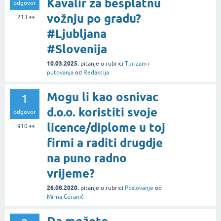
Kavalir za besplatnu
odgovor
vožnju po gradu?
213
👀
#Ljubljana
#Slovenija
10.03.2025.
pitanje
u rubrici
Turizam i
putovanja
od
Redakcija
Mogu li kao osnivac
1
d.o.o. koristiti svoje
odgovor
licence/diplome u toj
910
👀
firmi a raditi drugdje
na puno radno
vrijeme?
26.08.2020.
pitanje
u rubrici
Poslovanje
od
Mirna Ceranić