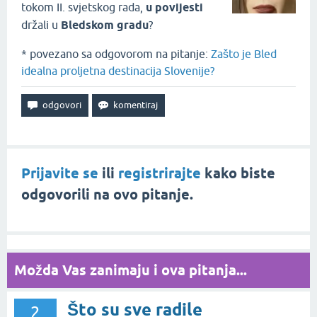
tokom II. svjetskog rada,
u povijesti
držali u
Bledskom gradu
?
* povezano sa odgovorom na pitanje:
Zašto je Bled
idealna proljetna destinacija Slovenije?
Prijavite se
ili
registrirajte
kako biste
odgovorili na ovo pitanje.
Možda Vas zanimaju i ova pitanja...
Što su sve radile
2