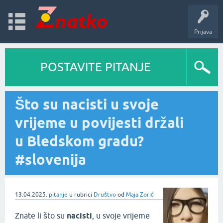
Prijava
POSTAVITE PITANJE
Što su nacisti u svoje
vrijeme u povijesti držali
u Bledskom gradu?
#slovenija
13.04.2025.
pitanje
u rubrici
Društvo
od
Maja Zorić
Znate li što su
nacisti
, u svoje vrijeme