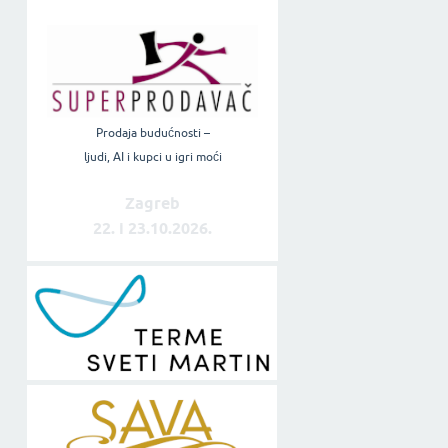
Prodaja budućnosti –
ljudi, AI i kupci u igri moći
Zagreb
22. i 23.10.2026.