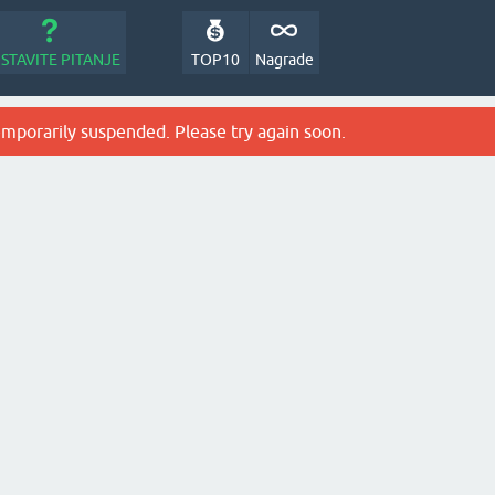
STAVITE PITANJE
TOP10
Nagrade
emporarily suspended. Please try again soon.