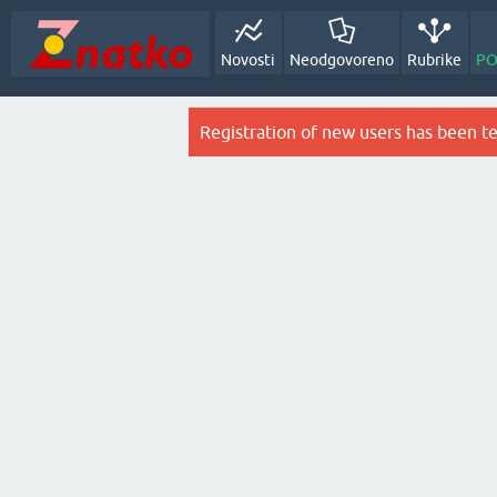
Novosti
Neodgovoreno
Rubrike
PO
Registration of new users has been t