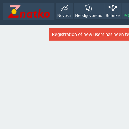
Novosti
Neodgovoreno
Rubrike
PO
Registration of new users has been t