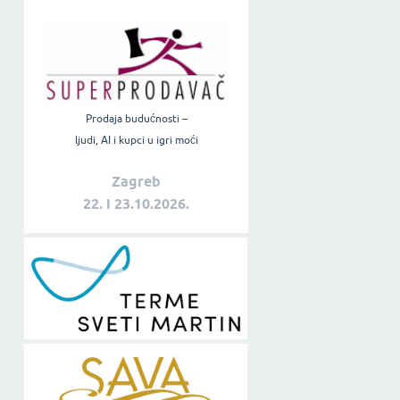
Prodaja budućnosti –
ljudi, AI i kupci u igri moći
Zagreb
22. i 23.10.2026.