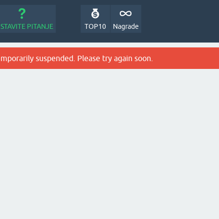
STAVITE PITANJE
TOP10
Nagrade
emporarily suspended. Please try again soon.