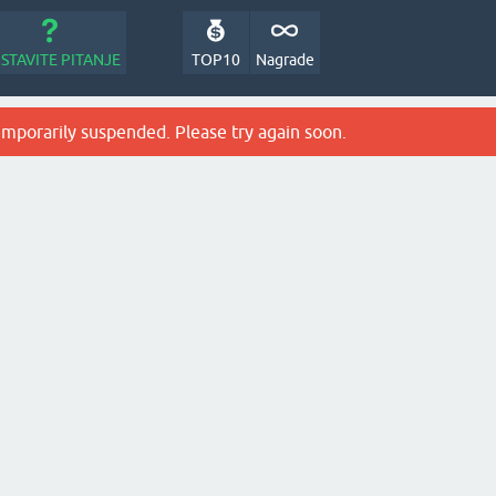
STAVITE PITANJE
TOP10
Nagrade
emporarily suspended. Please try again soon.