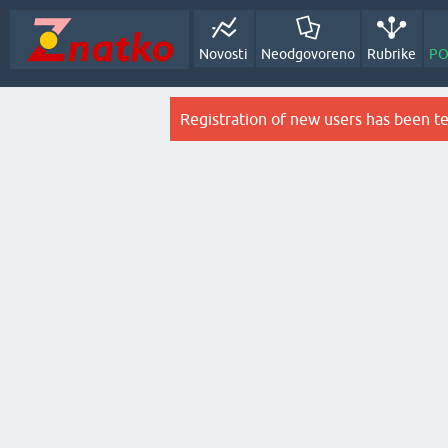
Novosti
Neodgovoreno
Rubrike
PO
Registration of new users has been t