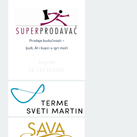
Prodaja budućnosti –
ljudi, AI i kupci u igri moći
Zagreb
22. i 23.10.2026.