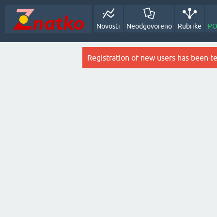
Novosti
Neodgovoreno
Rubrike
PO
Registration of new users has been t