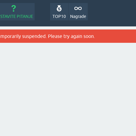
STAVITE PITANJE
TOP10
Nagrade
emporarily suspended. Please try again soon.