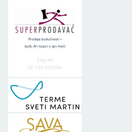
Prodaja budućnosti –
ljudi, AI i kupci u igri moći
Zagreb
22. i 23.10.2026.