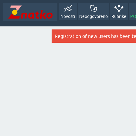
Novosti
Neodgovoreno
Rubrike
PO
Registration of new users has been t