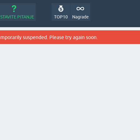
STAVITE PITANJE
TOP10
Nagrade
emporarily suspended. Please try again soon.