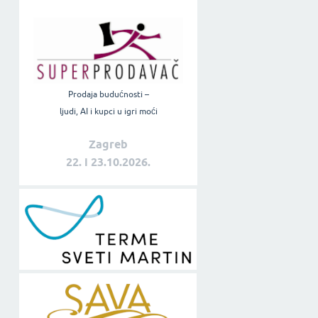
Prodaja budućnosti –
ljudi, AI i kupci u igri moći
Zagreb
22. i 23.10.2026.