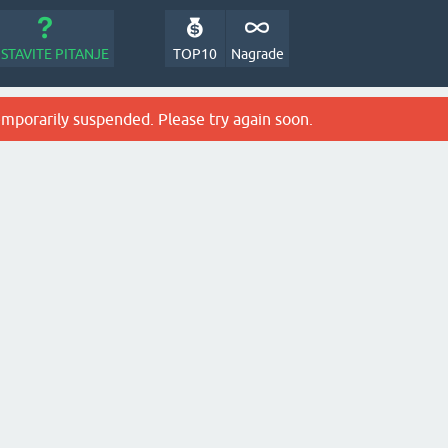
STAVITE PITANJE
TOP10
Nagrade
emporarily suspended. Please try again soon.