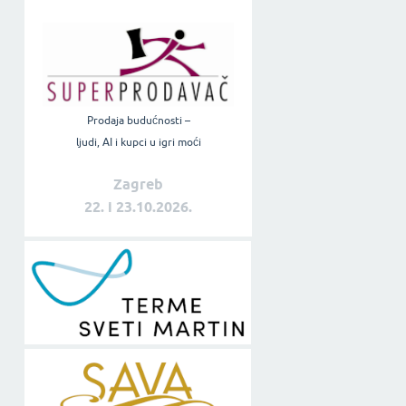
Prodaja budućnosti –
ljudi, AI i kupci u igri moći
Zagreb
22. i 23.10.2026.