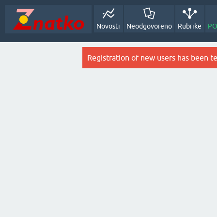
Novosti
Neodgovoreno
Rubrike
PO
Registration of new users has been t